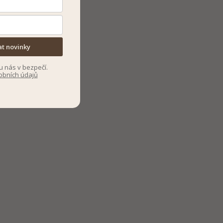
at novinky
u nás v bezpečí.
obních údajů