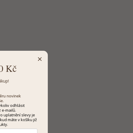
0 Kč
ákup!
dběru novinek
še.
koliv odhlásit
 e-mailů.
 uplatnění slevy je
kud máte v košíku již
ukty.