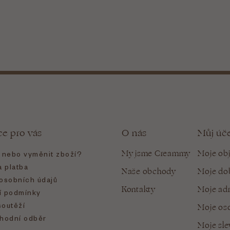
ce pro vás
O nás
Můj úč
My jsme Creammy
Moje ob
t nebo vyměnit zboží?
 platba
Naše obchody
Moje do
osobních údajů
Kontakty
Moje ad
 podmínky
soutěží
Moje oso
hodní odběr
Moje sl