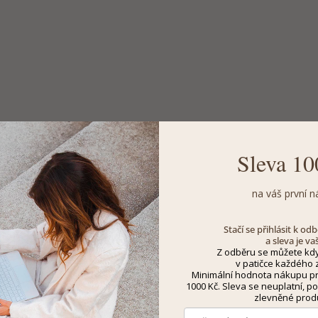
Sleva 10
na váš první n
Stačí se přihlásit k o
a sleva je va
Z odběru se můžete kdy
v patičce každého z
Minimální hodnota nákupu pro
1000 Kč. Sleva se neuplatní, po
zlevněné prod