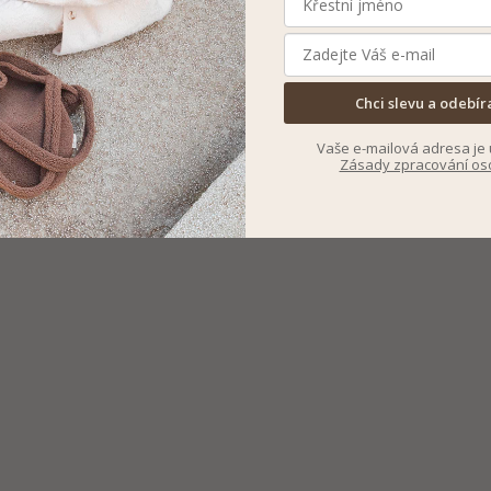
Chci slevu a odebír
Vaše e-mailová adresa je 
Zásady zpracování os