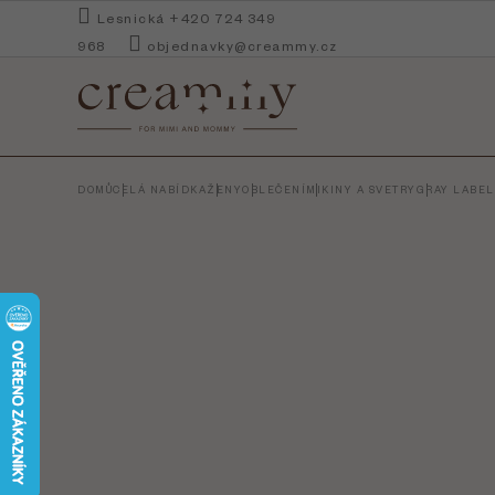
Přejít
Lesnická +420 724 349
na
968
objednavky@creammy.cz
obsah
DOMŮ
CELÁ NABÍDKA
ŽENY
OBLEČENÍ
MIKINY A SVETRY
GRAY LABEL 