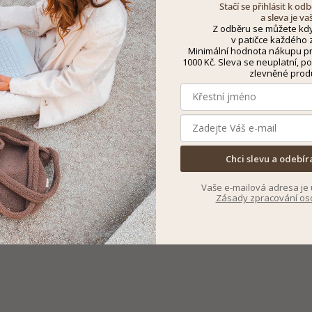
Stačí se přihlásit k o
a sleva je va
Z odběru se můžete kdy
v patičce každého z
Minimální hodnota nákupu pro
1000 Kč. Sleva se neuplatní, po
zlevněné prod
Chci slevu a odebír
Vaše e-mailová adresa je 
Zásady zpracování os