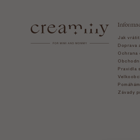
á
Informa
p
Jak vráti
a
Doprava a
Ochrana 
t
Obchodní
Pravidla 
í
Velkoobc
Pomáhám
Závady p