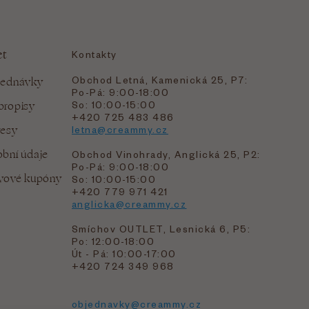
et
Kontakty
Obchod Letná, Kamenická 25, P7:
jednávky
Po-Pá: 9:00-18:00
bropisy
So: 10:00-15:00
+420 725 483 486
resy
letna@creammy.cz
bní údaje
Obchod Vinohrady, Anglická 25, P2:
Po-Pá: 9:00-18:00
evové kupóny
So: 10:00-15:00
+420 779 971 421
anglicka@creammy.cz
Smíchov OUTLET, Lesnická 6, P5:
Po: 12:00-18:00
Út - Pá: 10:00-17:00
+420 724 349 968
objednavky@creammy.cz