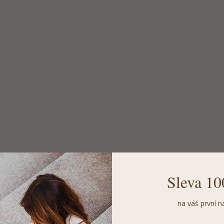
Sleva 10
na váš první n