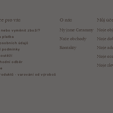
ce pro vás
O nás
Můj úč
My jsme Creammy
Moje ob
t nebo vyměnit zboží?
 platba
Naše obchody
Moje do
osobních údajů
Kontakty
Moje ad
 podmínky
soutěží
Moje oso
hodní odběr
Moje sl
e
roduktů - varování od výrobců