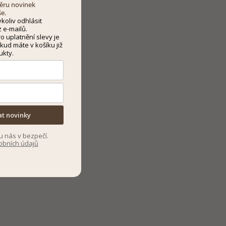
dběru novinek
še.
koliv odhlásit
 e-mailů.
 uplatnění slevy je
kud máte v košíku již
ukty.
at novinky
u nás v bezpečí.
obních údajů