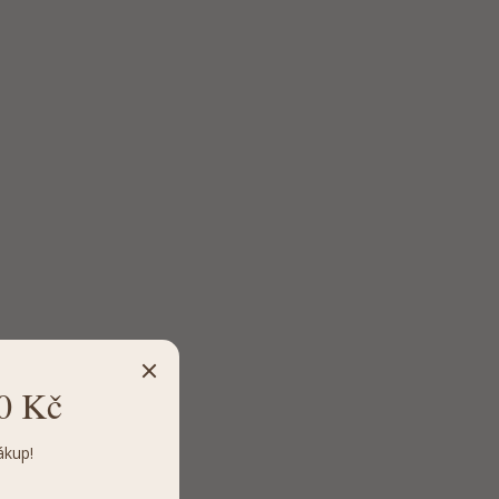
0 Kč
ákup!