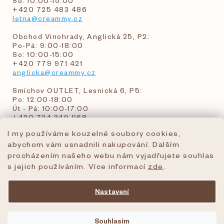
So: 10:00-15:00
+420 725 483 486
letna@creammy.cz
Obchod Vinohrady, Anglická 25, P2:
Po-Pá: 9:00-18:00
So: 10:00-15:00
+420 779 971 421
anglicka@creammy.cz
Smíchov OUTLET, Lesnická 6, P5:
Po: 12:00-18:00
Út - Pá: 10:00-17:00
+420 724 349 968
I my používáme kouzelné soubory cookies,
abychom vám usnadnili nakupování. Dalším
objednavky@creammy.cz
procházením našeho webu nám vyjadřujete souhlas
tel:+420 724 349 968
s jejich používáním. Více informací
zde
.
Nastavení
Vytvořil Shoptet Premium
Souhlasím