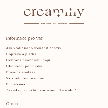
á
p
a
t
Informace pro vás
í
Jak vrátit nebo vyměnit zboží?
Doprava a platba
Ochrana osobních údajů
Obchodní podmínky
Pravidla soutěží
Velkoobchodní odběr
Pomáháme
Závady produktů - varování od výrobců
O nás