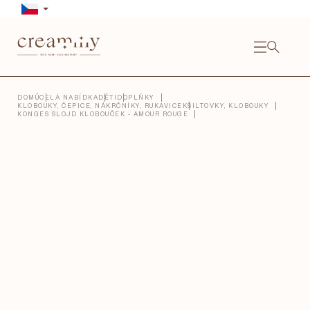
Přejít
na
obsah
NÁKU
KOŠÍ
Close
DOMŮ
CELÁ NABÍDKA
DĚTI
DOPLŇKY
KLOBOUKY, ČEPICE, NÁKRČNÍKY, RUKAVICE
KŠILTOVKY, KLOBOUKY
KONGES SLOJD KLOBOUČEK - AMOUR ROUGE