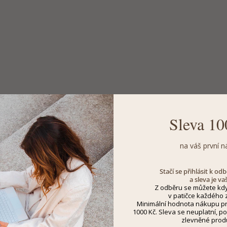
Sleva 10
na váš první n
Stačí se přihlásit k o
a sleva je va
Z odběru se můžete kdy
v patičce každého z
Minimální hodnota nákupu pro
1000 Kč. Sleva se neuplatní, po
zlevněné prod