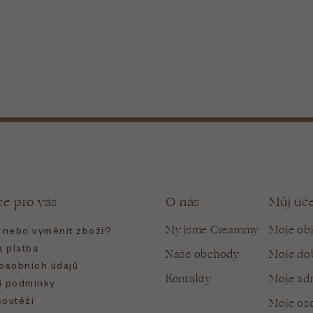
ce pro vás
O nás
Můj úč
My jsme Creammy
Moje ob
t nebo vyměnit zboží?
 platba
Naše obchody
Moje do
osobních údajů
Kontakty
Moje ad
 podmínky
soutěží
Moje oso