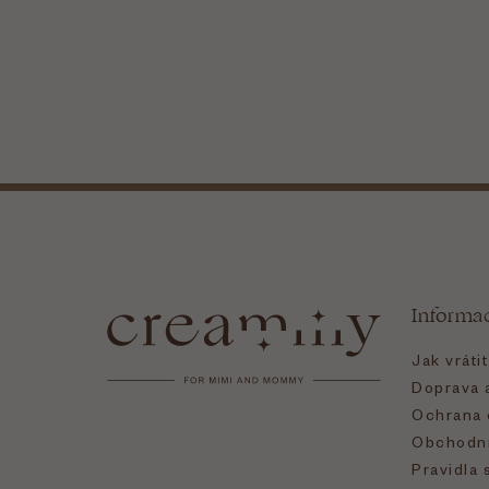
Z
á
Informa
p
Jak vráti
a
Doprava a
Ochrana 
t
Obchodní
Pravidla 