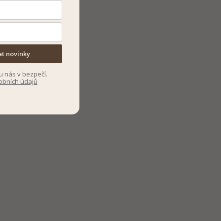
at novinky
u nás v bezpečí.
obních údajů