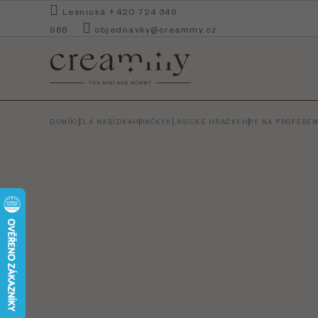
Přejít
Lesnická +420 724 349
na
968
objednavky@creammy.cz
obsah
DOMŮ
CELÁ NABÍDKA
HRAČKY
KLASICKÉ HRAČKY
HRY NA PROFESE
M