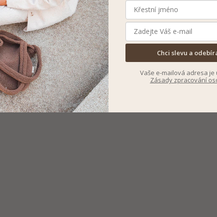
Chci slevu a odebír
Vaše e-mailová adresa je 
Zásady zpracování os