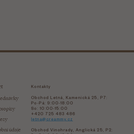
et
Kontakty
Obchod Letná, Kamenická 25, P7:
jednávky
Po-Pá: 9:00-18:00
bropisy
So: 10:00-15:00
+420 725 483 486
resy
letna@creammy.cz
bní údaje
Obchod Vinohrady, Anglická 25, P2: