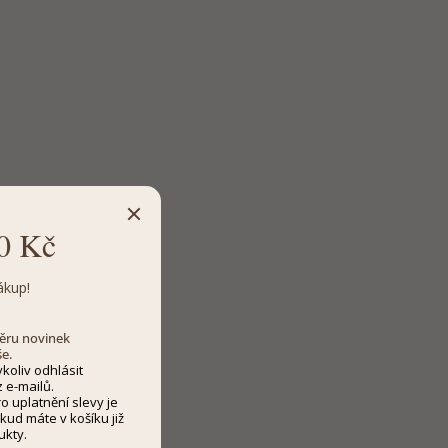
0 Kč
ákup!
dběru novinek
še.
koliv odhlásit
 e-mailů.
 uplatnění slevy je
kud máte v košíku již
ukty.