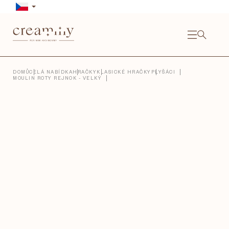
Přejít
na
obsah
NÁKU
KOŠÍ
Close
DOMŮ
CELÁ NABÍDKA
HRAČKY
KLASICKÉ HRAČKY
PLYŠÁCI
MOULIN ROTY REJNOK - VELKÝ