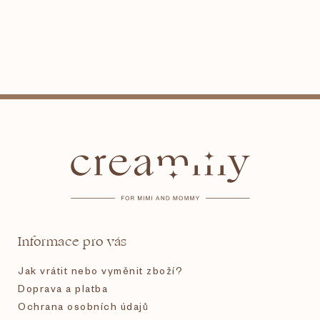
Z
á
p
a
t
Informace pro vás
í
Jak vrátit nebo vyměnit zboží?
Doprava a platba
Ochrana osobních údajů