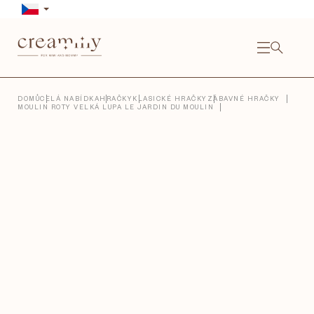
Přejít
na
obsah
NÁKU
KOŠÍ
Close
DOMŮ
CELÁ NABÍDKA
HRAČKY
KLASICKÉ HRAČKY
ZÁBAVNÉ HRAČKY
MOULIN ROTY VELKÁ LUPA LE JARDIN DU MOULIN