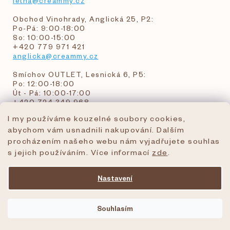
letna@creammy.cz
Obchod Vinohrady, Anglická 25, P2:
Po-Pá: 9:00-18:00
So: 10:00-15:00
+420 779 971 421
anglicka@creammy.cz
Smíchov OUTLET, Lesnická 6, P5:
Po: 12:00-18:00
Út - Pá: 10:00-17:00
+420 724 349 968
I my používáme kouzelné soubory cookies,
abychom vám usnadnili nakupování. Dalším
objednavky@creammy.cz
procházením našeho webu nám vyjadřujete souhlas
tel:+420 724 349 968
s jejich používáním. Více informací
zde
.
Nastavení
Vytvořil Shoptet Premium
Souhlasím
Copyright 2026
creammy.cz
. Všechna práva
vyhrazena.
Upravit nastavení cookies