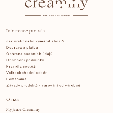
p
a
t
Informace pro vás
í
Jak vrátit nebo vyměnit zboží?
Doprava a platba
Ochrana osobních údajů
Obchodní podmínky
Pravidla soutěží
Velkoobchodní odběr
Pomáháme
Závady produktů - varování od výrobců
O nás
My jsme Creammy