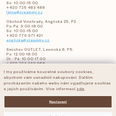
So: 10:00-15:00
+420 725 483 486
letna@creammy.cz
Obchod Vinohrady, Anglická 25, P2:
Po-Pá: 9:00-18:00
So: 10:00-15:00
+420 779 971 421
anglicka@creammy.cz
Smíchov OUTLET, Lesnická 6, P5:
Po: 12:00-18:00
Út - Pá: 10:00-17:00
+420 724 349 968
I my používáme kouzelné soubory cookies,
abychom vám usnadnili nakupování. Dalším
objednavky@creammy.cz
procházením našeho webu nám vyjadřujete souhlas
tel:+420 724 349 968
s jejich používáním. Více informací
zde
.
Nastavení
Vytvořil Shoptet Premium