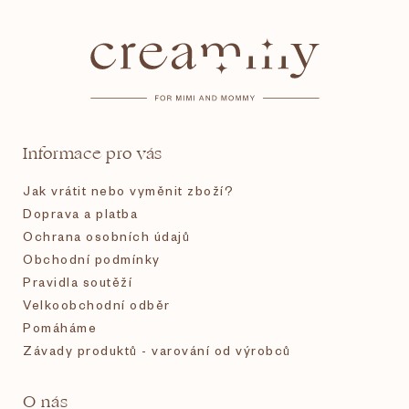
á
p
a
t
Informace pro vás
í
Jak vrátit nebo vyměnit zboží?
Doprava a platba
Ochrana osobních údajů
Obchodní podmínky
Pravidla soutěží
Velkoobchodní odběr
Pomáháme
Závady produktů - varování od výrobců
O nás