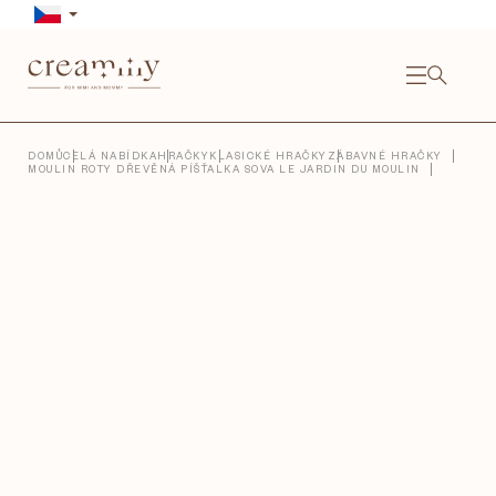
Přejít
na
obsah
NÁKU
KOŠÍ
Close
DOMŮ
CELÁ NABÍDKA
HRAČKY
KLASICKÉ HRAČKY
ZÁBAVNÉ HRAČKY
MOULIN ROTY DŘEVĚNÁ PÍŠŤALKA SOVA LE JARDIN DU MOULIN