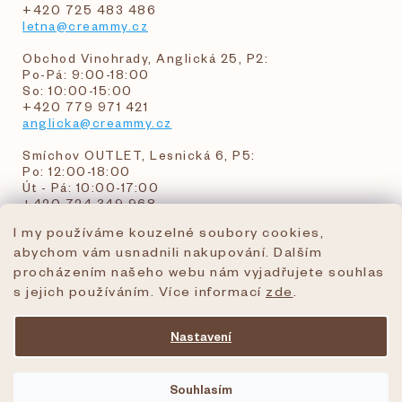
+420 725 483 486
letna@creammy.cz
Obchod Vinohrady, Anglická 25, P2:
Po-Pá: 9:00-18:00
So: 10:00-15:00
+420 779 971 421
anglicka@creammy.cz
Smíchov OUTLET, Lesnická 6, P5:
Po: 12:00-18:00
Út - Pá: 10:00-17:00
+420 724 349 968
I my používáme kouzelné soubory cookies,
abychom vám usnadnili nakupování. Dalším
objednavky@creammy.cz
procházením našeho webu nám vyjadřujete souhlas
tel:+420 724 349 968
s jejich používáním. Více informací
zde
.
Nastavení
Vytvořil Shoptet Premium
Souhlasím
Copyright 2026
creammy.cz
. Všechna práva