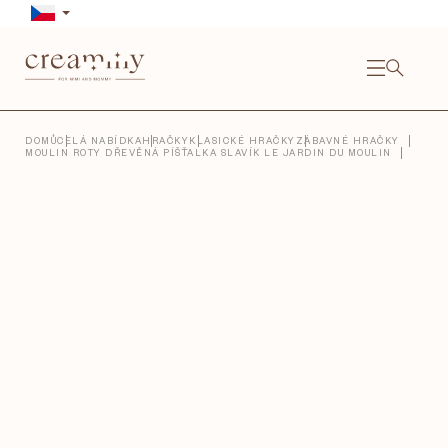
Přejít
na
obsah
NÁKU
KOŠÍ
Close
DOMŮ
CELÁ NABÍDKA
HRAČKY
KLASICKÉ HRAČKY
ZÁBAVNÉ HRAČKY
MOULIN ROTY DŘEVĚNÁ PÍŠŤALKA SLAVÍK LE JARDIN DU MOULIN