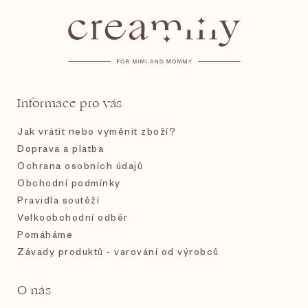
á
p
a
t
Informace pro vás
í
Jak vrátit nebo vyměnit zboží?
Doprava a platba
Ochrana osobních údajů
Obchodní podmínky
Pravidla soutěží
Velkoobchodní odběr
Pomáháme
Závady produktů - varování od výrobců
O nás