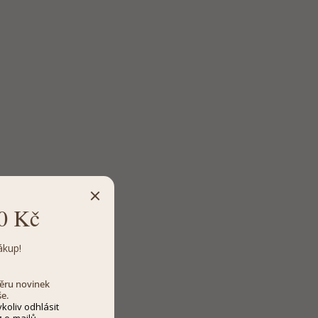
0 Kč
ákup!
dběru novinek
še.
koliv odhlásit