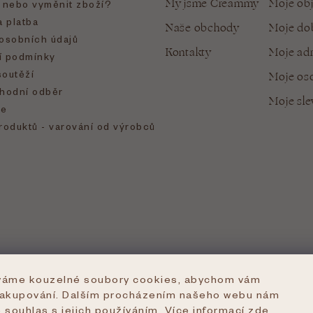
My jsme Creammy
Moje ob
t nebo vyměnit zboží?
 platba
Naše obchody
Moje do
osobních údajů
Kontakty
Moje ad
 podmínky
soutěží
Moje oso
hodní odběr
Moje sl
e
roduktů - varování od výrobců
íváme kouzelné soubory cookies, abychom vám
nakupování. Dalším procházením našeho webu nám
e souhlas s jejich používáním. Více informací
zde
.