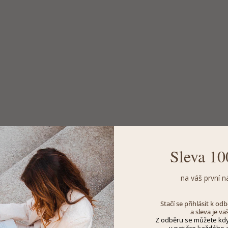
Sleva 10
na váš první n
Stačí se přihlásit k o
a sleva je va
Z odběru se můžete kdy