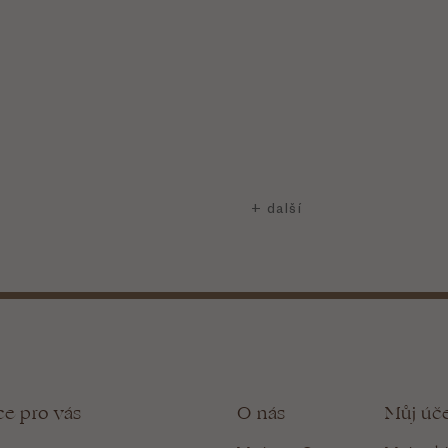
ce pro vás
O nás
Můj úč