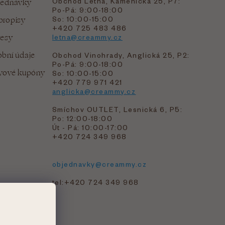
Obchod Letná, Kamenická 25, P7:
jednávky
Po-Pá: 9:00-18:00
bropisy
So: 10:00-15:00
+420 725 483 486
resy
letna@creammy.cz
bní údaje
Obchod Vinohrady, Anglická 25, P2:
Po-Pá: 9:00-18:00
evové kupóny
So: 10:00-15:00
+420 779 971 421
anglicka@creammy.cz
Smíchov OUTLET, Lesnická 6, P5:
Po: 12:00-18:00
Út - Pá: 10:00-17:00
+420 724 349 968
objednavky@creammy.cz
tel:+420 724 349 968