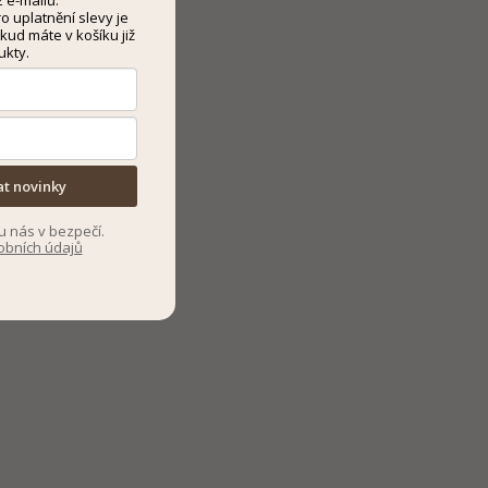
 e-mailů.
 uplatnění slevy je
kud máte v košíku již
ukty.
at novinky
u nás v bezpečí.
obních údajů