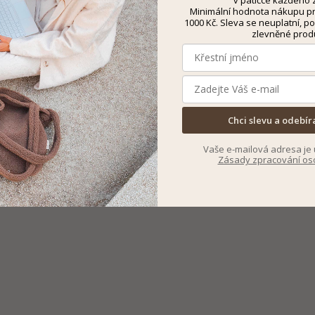
v patičce každého z
Minimální hodnota nákupu pro
1000 Kč. Sleva se neuplatní, po
zlevněné prod
Chci slevu a odebír
Vaše e-mailová adresa je 
Zásady zpracování os