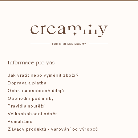
Z
á
p
a
t
Informace pro vás
í
Jak vrátit nebo vyměnit zboží?
Doprava a platba
Ochrana osobních údajů
Obchodní podmínky
Pravidla soutěží
Velkoobchodní odběr
Pomáháme
Závady produktů - varování od výrobců