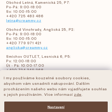
Obchod Letná, Kamenická 25, P7:
Po-Pá: 9:00-18:00
So: 10:00-15:00
+420 725 483 486
letna@creammy.cz
Obchod Vinohrady, Anglická 25, P2:
Po-Pá: 9:00-18:00
So: 10:00-15:00
+420 779 971 421
anglicka@creammy.cz
Smíchov OUTLET, Lesnická 6, P5:
Po: 12:00-18:00
Út - Pá: 10:00-17:00
+420 724 349 968
I my používáme kouzelné soubory cookies,
abychom vám usnadnili nakupování. Dalším
objednavky@creammy.cz
procházením našeho webu nám vyjadřujete souhlas
tel:+420 724 349 968
s jejich používáním. Více informací
zde
.
Nastavení