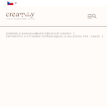
Přejít
na
obsah
NÁKU
KOŠÍ
Close
DOMŮ
CELÁ NABÍDKA
HRAČKY
KREATIVNÍ HRAČKY
PAPÍRNICTVÍ A VÝTVARNÉ POTŘEBY
DJECO 10 GELOVÝCH PER - CANDY