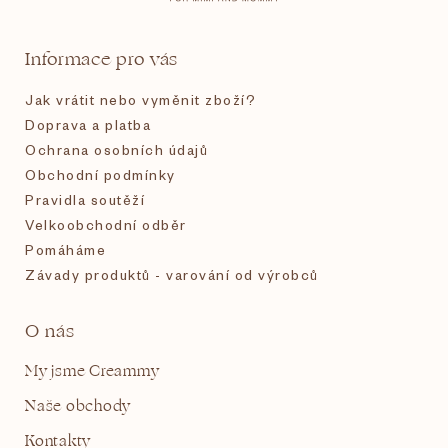
a
t
Informace pro vás
í
Jak vrátit nebo vyměnit zboží?
Doprava a platba
Ochrana osobních údajů
Obchodní podmínky
Pravidla soutěží
Velkoobchodní odběr
Pomáháme
Závady produktů - varování od výrobců
O nás
My jsme Creammy
Naše obchody
Kontakty