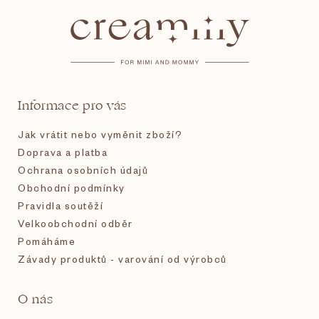
á
p
a
t
Informace pro vás
í
Jak vrátit nebo vyměnit zboží?
Doprava a platba
Ochrana osobních údajů
Obchodní podmínky
Pravidla soutěží
Velkoobchodní odběr
Pomáháme
Závady produktů - varování od výrobců
O nás