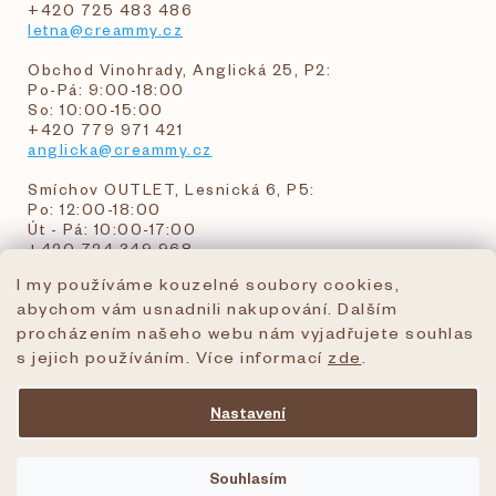
+420 725 483 486
letna@creammy.cz
Obchod Vinohrady, Anglická 25, P2:
Po-Pá: 9:00-18:00
So: 10:00-15:00
+420 779 971 421
anglicka@creammy.cz
Smíchov OUTLET, Lesnická 6, P5:
Po: 12:00-18:00
Út - Pá: 10:00-17:00
+420 724 349 968
I my používáme kouzelné soubory cookies,
abychom vám usnadnili nakupování. Dalším
objednavky@creammy.cz
procházením našeho webu nám vyjadřujete souhlas
tel:+420 724 349 968
s jejich používáním. Více informací
zde
.
Nastavení
Vytvořil Shoptet Premium
Souhlasím
Copyright 2026
creammy.cz
. Všechna práva