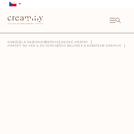
Přejít
na
obsah
NÁKU
KOŠÍ
Close
DOMŮ
CELÁ NABÍDKA
HRAČKY
KLASICKÉ HRAČKY
HRAČKY NA VEN A DO VODY
DJECO BALONEK S KABÁTKEM GRAPHIC