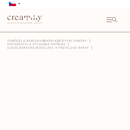
Přejít
na
obsah
NÁKU
KOŠÍ
Close
DOMŮ
CELÁ NABÍDKA
HRAČKY
KREATIVNÍ HRAČKY
PAPÍRNICTVÍ A VÝTVARNÉ POTŘEBY
DJECO BAREVNÁ MODELÍNA, 4 PASTELOVÉ BARVY