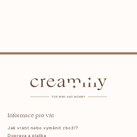
Z
á
p
a
t
Informace pro vás
í
Jak vrátit nebo vyměnit zboží?
Doprava a platba