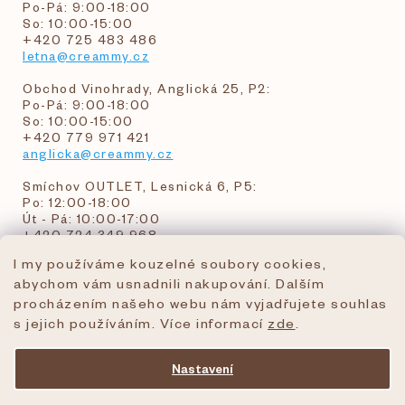
Po-Pá: 9:00-18:00
So: 10:00-15:00
+420 725 483 486
letna@creammy.cz
Obchod Vinohrady, Anglická 25, P2:
Po-Pá: 9:00-18:00
So: 10:00-15:00
+420 779 971 421
anglicka@creammy.cz
Smíchov OUTLET, Lesnická 6, P5:
Po: 12:00-18:00
Út - Pá: 10:00-17:00
+420 724 349 968
I my používáme kouzelné soubory cookies,
abychom vám usnadnili nakupování. Dalším
objednavky@creammy.cz
procházením našeho webu nám vyjadřujete souhlas
tel:+420 724 349 968
s jejich používáním. Více informací
zde
.
Nastavení