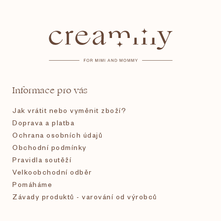
Z
á
p
a
t
Informace pro vás
í
Jak vrátit nebo vyměnit zboží?
Doprava a platba
Ochrana osobních údajů
Obchodní podmínky
Pravidla soutěží
Velkoobchodní odběr
Pomáháme
Závady produktů - varování od výrobců