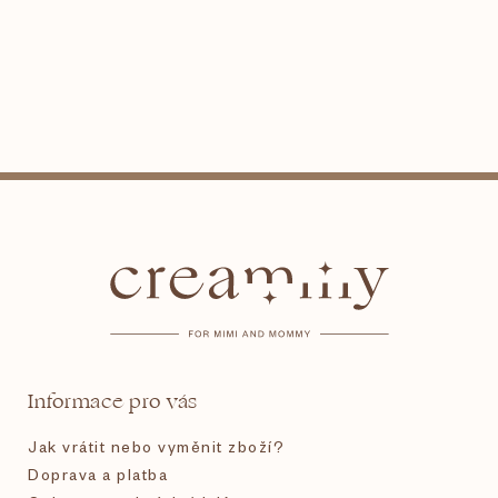
Z
á
p
a
t
Informace pro vás
í
Jak vrátit nebo vyměnit zboží?
Doprava a platba