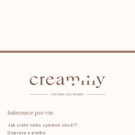
Z
á
p
a
t
Informace pro vás
í
Jak vrátit nebo vyměnit zboží?
Doprava a platba