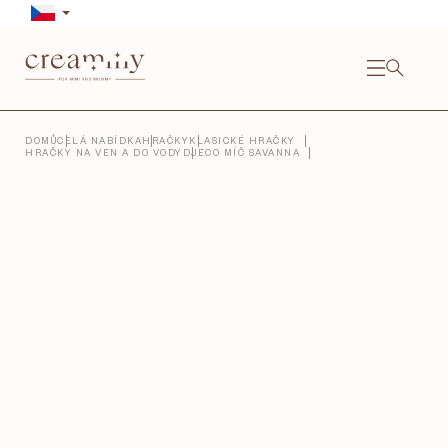
Přejít
na
obsah
NÁKU
KOŠÍ
Close
DOMŮ
CELÁ NABÍDKA
HRAČKY
KLASICKÉ HRAČKY
HRAČKY NA VEN A DO VODY
DJECO MÍČ SAVANNA