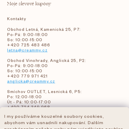
Moje slevové kupóny
Kontakty
Obchod Letná, Kamenická 25, P7:
Po-Pá: 9:00-18:00
So: 10:00-15:00
+420 725 483 486
letna@creammy.cz
Obchod Vinohrady, Anglická 25, P2:
Po-Pá: 9:00-18:00
So: 10:00-15:00
+420 779 971 421
anglicka@creammy.cz
Smíchov OUTLET, Lesnická 6, P5:
Po: 12:00-18:00
Út - Pá: 10:00-17:00
+420 724 349 968
I my používáme kouzelné soubory cookies,
abychom vám usnadnili nakupování. Dalším
objednavky@creammy.cz
procházením našeho webu nám vyjadřujete souhlas