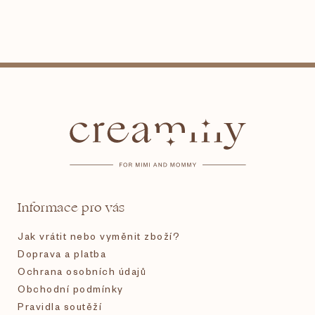
Z
á
p
a
t
Informace pro vás
í
Jak vrátit nebo vyměnit zboží?
Doprava a platba
Ochrana osobních údajů
Obchodní podmínky
Pravidla soutěží