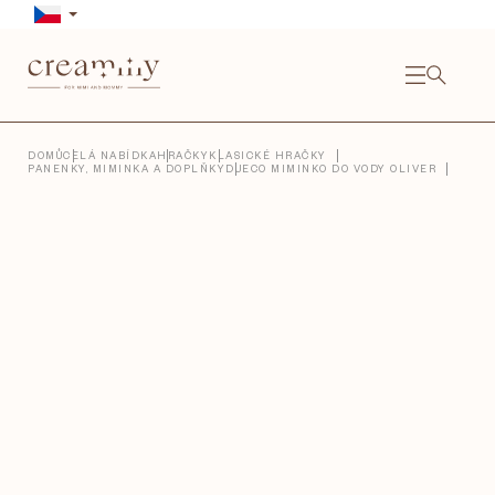
Přejít
na
obsah
NÁKU
KOŠÍ
Close
DOMŮ
CELÁ NABÍDKA
HRAČKY
KLASICKÉ HRAČKY
PANENKY, MIMINKA A DOPLŇKY
DJECO MIMINKO DO VODY OLIVER