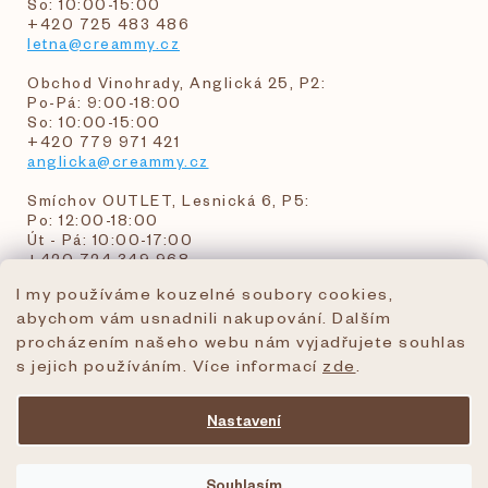
So: 10:00-15:00
+420 725 483 486
letna@creammy.cz
Obchod Vinohrady, Anglická 25, P2:
Po-Pá: 9:00-18:00
So: 10:00-15:00
+420 779 971 421
anglicka@creammy.cz
Smíchov OUTLET, Lesnická 6, P5:
Po: 12:00-18:00
Út - Pá: 10:00-17:00
+420 724 349 968
I my používáme kouzelné soubory cookies,
abychom vám usnadnili nakupování. Dalším
objednavky@creammy.cz
procházením našeho webu nám vyjadřujete souhlas
tel:+420 724 349 968
s jejich používáním. Více informací
zde
.
Nastavení
Vytvořil Shoptet Premium
Souhlasím