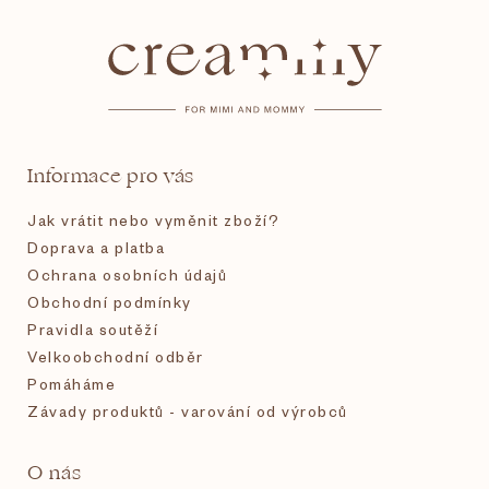
á
p
a
t
Informace pro vás
í
Jak vrátit nebo vyměnit zboží?
Doprava a platba
Ochrana osobních údajů
Obchodní podmínky
Pravidla soutěží
Velkoobchodní odběr
Pomáháme
Závady produktů - varování od výrobců
O nás