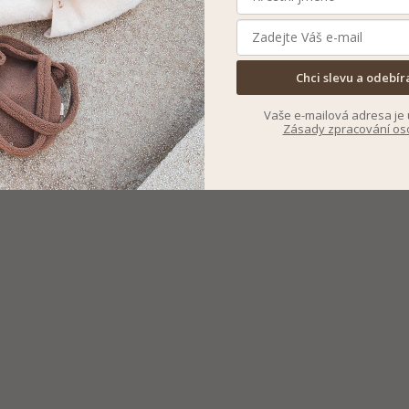
Chci slevu a odebír
Vaše e-mailová adresa je 
Zásady zpracování os