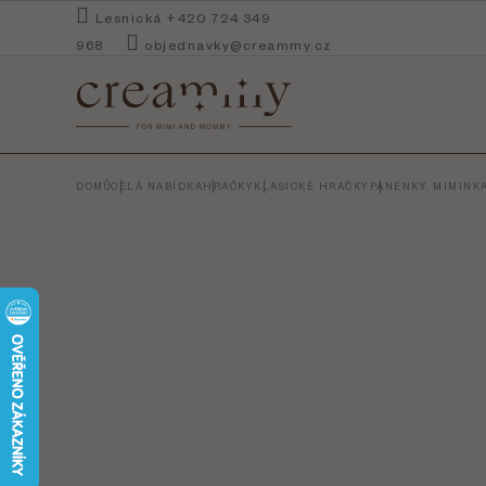
Přejít
Lesnická +420 724 349
na
968
objednavky@creammy.cz
obsah
DOMŮ
CELÁ NABÍDKA
HRAČKY
KLASICKÉ HRAČKY
PANENKY, MIMINK