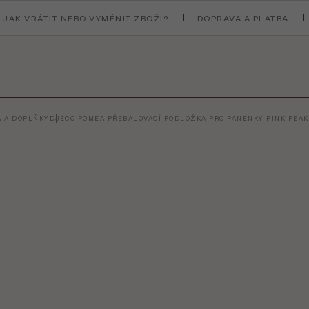
JAK VRÁTIT NEBO VYMĚNIT ZBOŽÍ?
DOPRAVA A PLATBA
A A DOPLŇKY
DJECO POMEA PŘEBALOVACÍ PODLOŽKA PRO PANENKY PINK PEAK