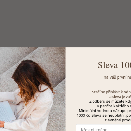
Sleva 10
na váš první n
Stačí se přihlásit k o
a sleva je va
Z odběru se můžete kdy
v patičce každého z
Minimální hodnota nákupu pro
1000 Kč. Sleva se neuplatní, po
zlevněné prod