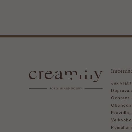
Z
á
Informa
p
Jak vráti
a
Doprava a
Ochrana 
t
Obchodní
Pravidla 
í
Velkoobc
Pomáhám