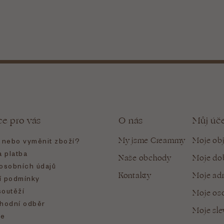
ce pro vás
O nás
Můj úč
My jsme Creammy
Moje ob
t nebo vyměnit zboží?
 platba
Naše obchody
Moje do
osobních údajů
Kontakty
Moje ad
 podmínky
soutěží
Moje oso
hodní odběr
Moje sl
e