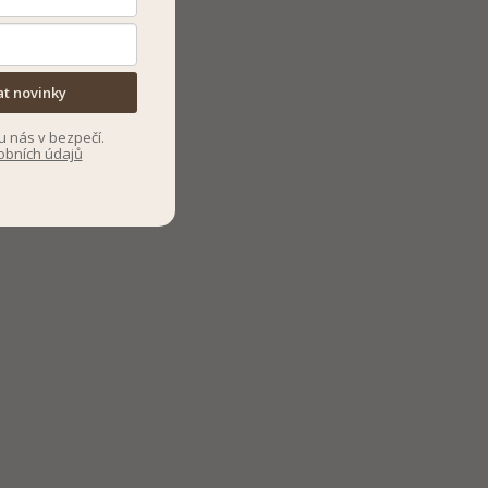
at novinky
u nás v bezpečí.
obních údajů