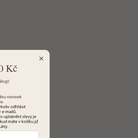
0 Kč
ákup!
dběru novinek
še.
koliv odhlásit
 e-mailů.
 uplatnění slevy je
kud máte v košíku již
ukty.