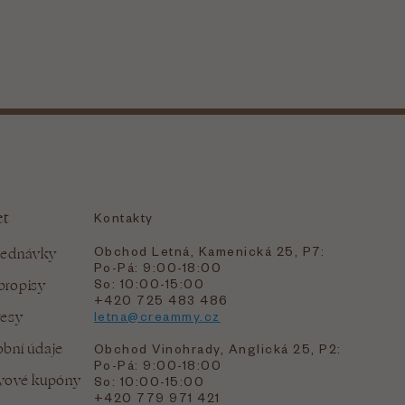
et
Kontakty
Obchod Letná, Kamenická 25, P7:
jednávky
Po-Pá: 9:00-18:00
bropisy
So: 10:00-15:00
+420 725 483 486
resy
letna@creammy.cz
bní údaje
Obchod Vinohrady, Anglická 25, P2:
Po-Pá: 9:00-18:00
evové kupóny
So: 10:00-15:00
+420 779 971 421