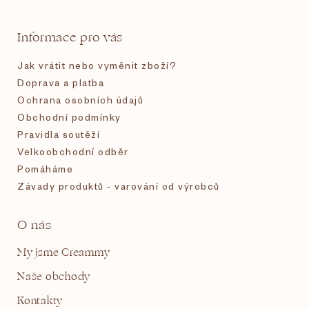
a
t
Informace pro vás
í
Jak vrátit nebo vyměnit zboží?
Doprava a platba
Ochrana osobních údajů
Obchodní podmínky
Pravidla soutěží
Velkoobchodní odběr
Pomáháme
Závady produktů - varování od výrobců
O nás
My jsme Creammy
Naše obchody
Kontakty