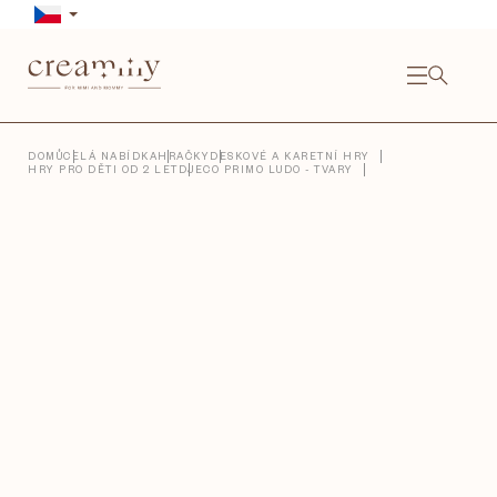
Přejít
na
obsah
NÁKU
KOŠÍ
Close
DOMŮ
CELÁ NABÍDKA
HRAČKY
DESKOVÉ A KARETNÍ HRY
HRY PRO DĚTI OD 2 LET
DJECO PRIMO LUDO - TVARY