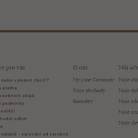
ce pro vás
O nás
Můj úč
My jsme Creammy
Moje ob
t nebo vyměnit zboží?
 platba
Naše obchody
Moje do
osobních údajů
Kontakty
Moje ad
 podmínky
soutěží
Moje oso
hodní odběr
Moje sl
e
roduktů - varování od výrobců