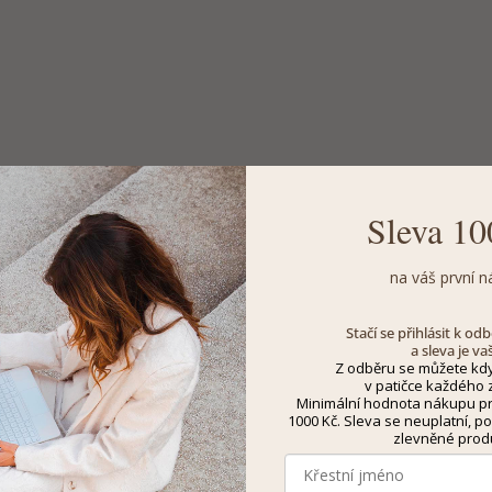
Sleva 10
na váš první n
Stačí se přihlásit k o
a sleva je va
Z odběru se můžete kdy
v patičce každého z
Minimální hodnota nákupu pro
1000 Kč. Sleva se neuplatní, po
zlevněné prod