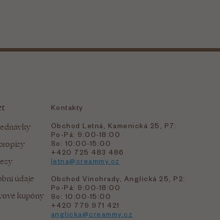
et
Kontakty
Obchod Letná, Kamenická 25, P7:
jednávky
Po-Pá: 9:00-18:00
bropisy
So: 10:00-15:00
+420 725 483 486
resy
letna@creammy.cz
bní údaje
Obchod Vinohrady, Anglická 25, P2:
Po-Pá: 9:00-18:00
evové kupóny
So: 10:00-15:00
+420 779 971 421
anglicka@creammy.cz