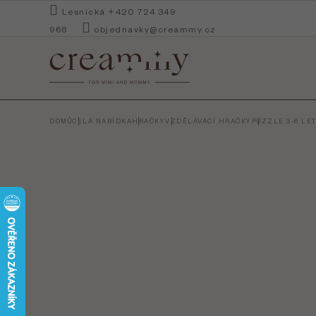
Přejít
Lesnická +420 724 349
na
968
objednavky@creammy.cz
obsah
DOMŮ
CELÁ NABÍDKA
HRAČKY
VZDĚLÁVACÍ HRAČKY
PUZZLE 3-6 LE