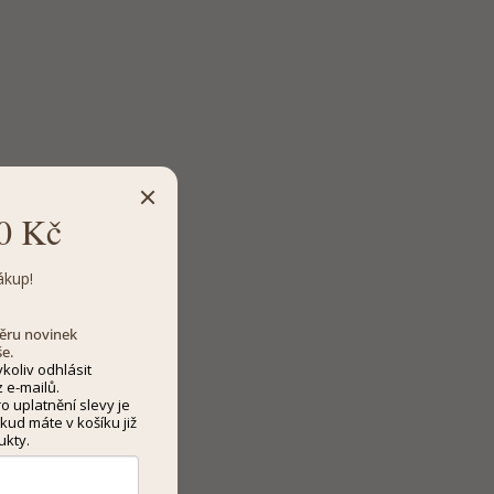
0 Kč
ákup!
dběru novinek
še.
koliv odhlásit
 e-mailů.
 uplatnění slevy je
kud máte v košíku již
ukty.