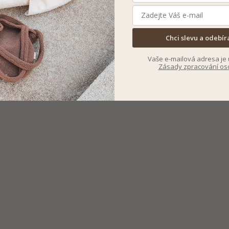
Chci slevu a odebír
Vaše e-mailová adresa je 
Zásady zpracování os