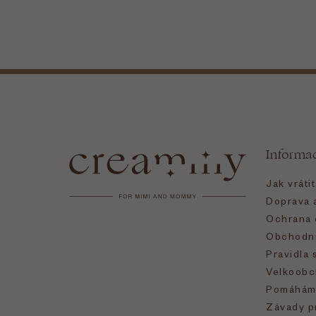
Z
á
Informa
p
Jak vráti
a
Doprava a
Ochrana 
t
Obchodní
Pravidla 
í
Velkoobc
Pomáhám
Závady p