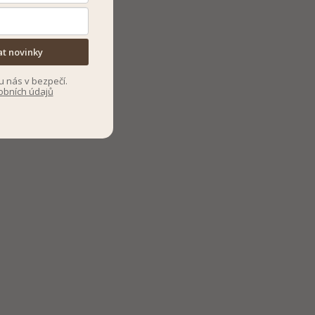
at novinky
u nás v bezpečí.
obních údajů