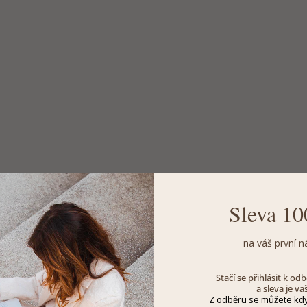
Sleva 10
na váš první n
Stačí se přihlásit k o
a sleva je va
Z odběru se můžete kdy