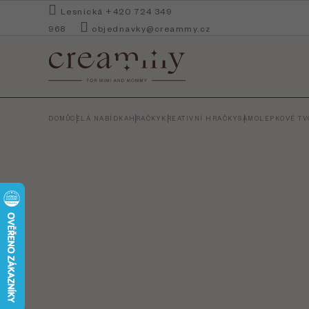
Přejít
Lesnická +420 724 349
na
968
objednavky@creammy.cz
obsah
DOMŮ
CELÁ NABÍDKA
HRAČKY
KREATIVNÍ HRAČKY
SAMOLEPKOVÉ TVO