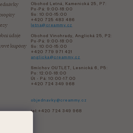
Obchod Letná, Kamenická 25, P7:
jednávky
Po-Pá: 9:00-18:00
bropisy
So: 10:00-15:00
+420 725 483 486
resy
letna@creammy.cz
bní údaje
Obchod Vinohrady, Anglická 25, P2:
Po-Pá: 9:00-18:00
evové kupóny
So: 10:00-15:00
+420 779 971 421
anglicka@creammy.cz
Smíchov OUTLET, Lesnická 6, P5:
Po: 12:00-18:00
Út - Pá: 10:00-17:00
+420 724 349 968
objednavky@creammy.cz
tel:+420 724 349 968