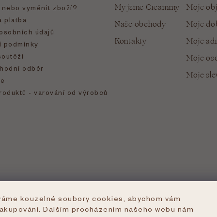
My jsme Creammy
Moje ob
t nebo vyměnit zboží?
 platba
Naše obchody
Moje do
osobních údajů
Kontakty
Moje ad
 podmínky
soutěží
Moje oso
hodní odběr
Moje sl
e
roduktů - varování od výrobců
íváme kouzelné soubory cookies, abychom vám
nakupování. Dalším procházením našeho webu nám