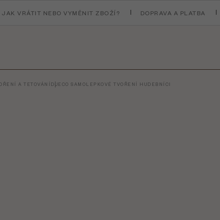
JAK VRÁTIT NEBO VYMĚNIT ZBOŽÍ?
DOPRAVA A PLATBA
ŘENÍ A TETOVÁNÍ
DJECO SAMOLEPKOVÉ TVOŘENÍ HUDEBNÍCI