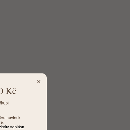
0 Kč
ákup!
dběru novinek
še.
koliv odhlásit