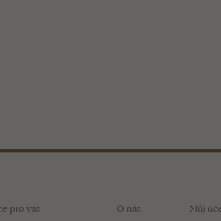
ce pro vás
O nás
Můj úč