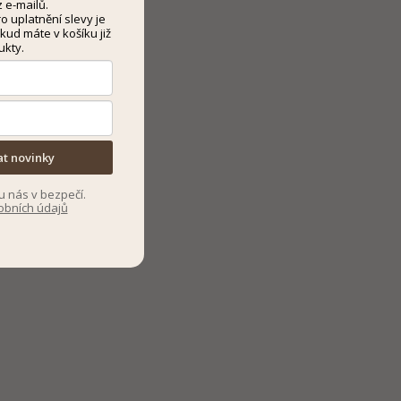
 e-mailů.
 uplatnění slevy je
kud máte v košíku již
ukty.
at novinky
u nás v bezpečí.
obních údajů