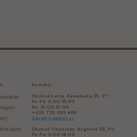
et
Kontakty
Obchod Letná, Kamenická 25, P7:
jednávky
Po-Pá: 9:00-18:00
bropisy
So: 10:00-15:00
+420 725 483 486
resy
letna@creammy.cz
bní údaje
Obchod Vinohrady, Anglická 25, P2:
Po-Pá: 9:00-18:00