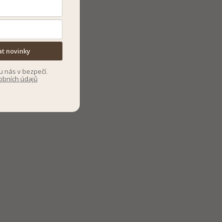
at novinky
u nás v bezpečí.
obních údajů