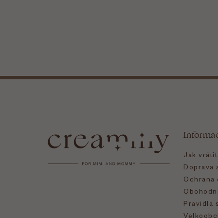
Z
á
Informa
p
Jak vráti
a
Doprava a
Ochrana 
t
Obchodní
Pravidla 
Velkoobc