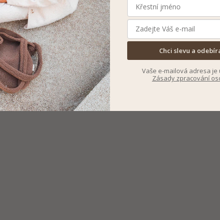
Chci slevu a odebír
Vaše e-mailová adresa je 
Zásady zpracování os