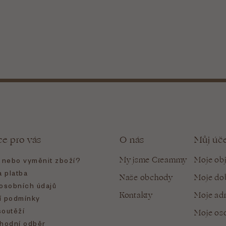
ce pro vás
O nás
Můj úč
My jsme Creammy
Moje ob
t nebo vyměnit zboží?
 platba
Naše obchody
Moje do
osobních údajů
Kontakty
Moje ad
 podmínky
soutěží
Moje oso
hodní odběr