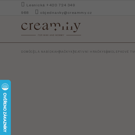
Přejít
Lesnická +420 724 349
na
968
objednavky@creammy.cz
obsah
DOMŮ
CELÁ NABÍDKA
HRAČKY
KREATIVNÍ HRAČKY
SAMOLEPKOVÉ TVO