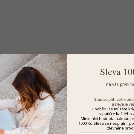
Sleva 10
na váš první n
Stačí se přihlásit k o
a sleva je va
Z odběru se můžete kdy
v patičce každého z
Minimální hodnota nákupu pro
1000 Kč. Sleva se neuplatní, po
zlevněné prod