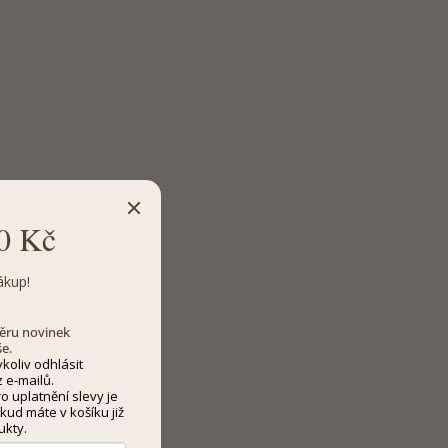
0 Kč
ákup!
dběru novinek
še.
koliv odhlásit
 e-mailů.
 uplatnění slevy je
kud máte v košíku již
ukty.