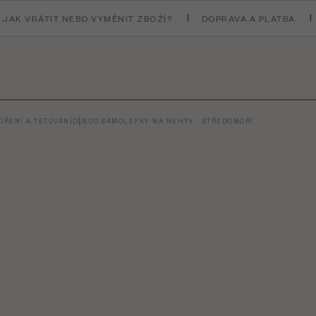
JAK VRÁTIT NEBO VYMĚNIT ZBOŽÍ?
DOPRAVA A PLATBA
ŘENÍ A TETOVÁNÍ
DJECO SAMOLEPKY NA NEHTY - STŘEDOMOŘÍ