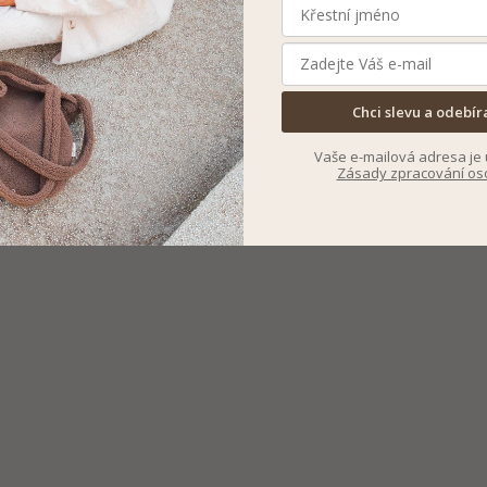
Chci slevu a odebír
Vaše e-mailová adresa je 
Zásady zpracování os