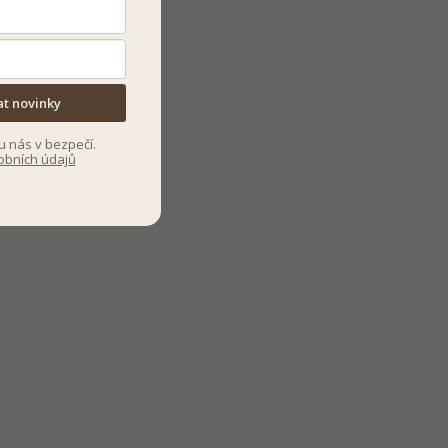
at novinky
u nás v bezpečí.
obních údajů