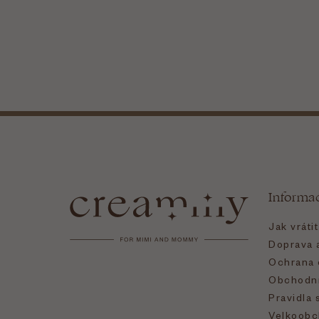
Z
á
Informa
p
Jak vráti
a
Doprava a
Ochrana 
t
Obchodní
Pravidla 
Velkoobc