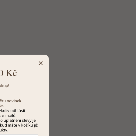
0 Kč
ákup!
dběru novinek
še.
koliv odhlásit
 e-mailů.
 uplatnění slevy je
kud máte v košíku již
ukty.