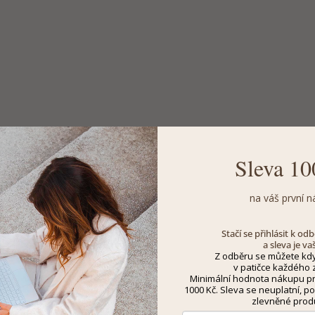
Sleva 10
na váš první n
Stačí se přihlásit k o
a sleva je va
Z odběru se můžete kdy
v patičce každého z
Minimální hodnota nákupu pro
1000 Kč. Sleva se neuplatní, po
zlevněné prod