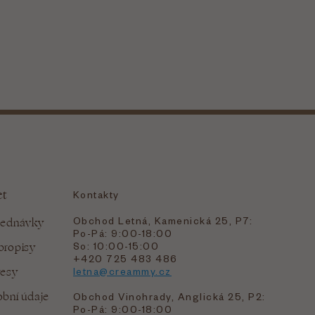
et
Kontakty
Obchod Letná, Kamenická 25, P7:
jednávky
Po-Pá: 9:00-18:00
bropisy
So: 10:00-15:00
+420 725 483 486
resy
letna@creammy.cz
bní údaje
Obchod Vinohrady, Anglická 25, P2:
Po-Pá: 9:00-18:00