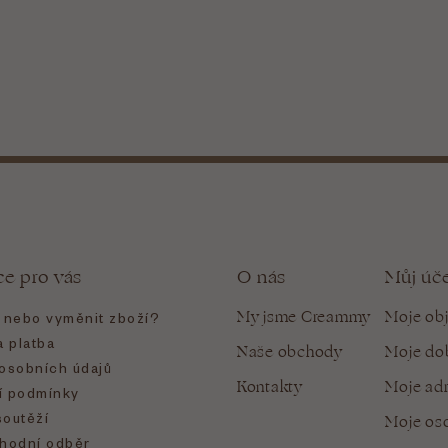
ce pro vás
O nás
Můj úč
My jsme Creammy
Moje ob
t nebo vyměnit zboží?
 platba
Naše obchody
Moje do
osobních údajů
Kontakty
Moje ad
 podmínky
soutěží
Moje oso
hodní odběr