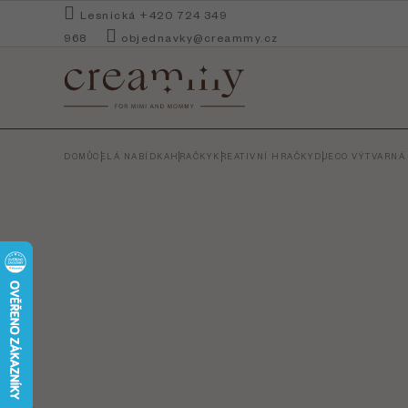
Přejít
Lesnická +420 724 349
na
968
objednavky@creammy.cz
obsah
DOMŮ
CELÁ NABÍDKA
HRAČKY
KREATIVNÍ HRAČKY
DJECO VÝTVARNÁ