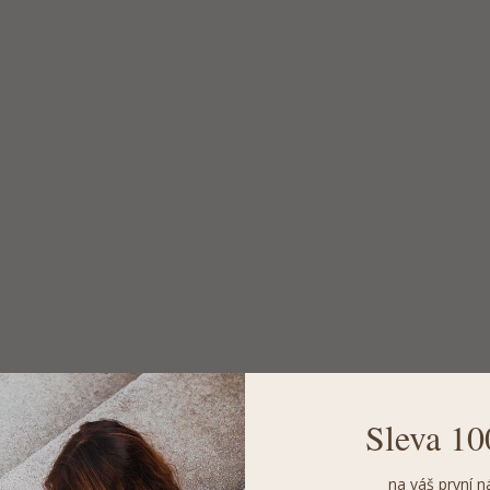
Sleva 10
na váš první n