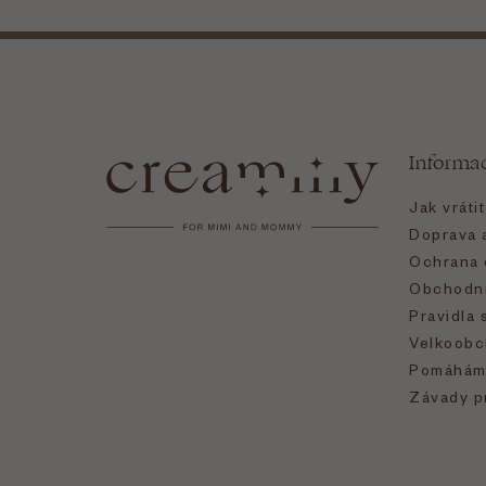
Z
á
Informa
p
Jak vráti
a
Doprava a
Ochrana 
t
Obchodní
Pravidla 
í
Velkoobc
Pomáhám
Závady p