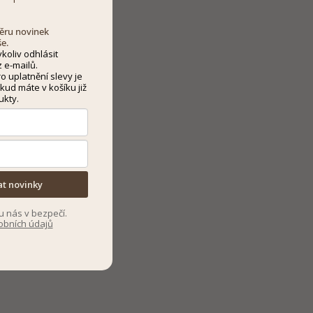
dběru novinek
še.
koliv odhlásit
 e-mailů.
 uplatnění slevy je
kud máte v košíku již
ukty.
at novinky
u nás v bezpečí.
obních údajů