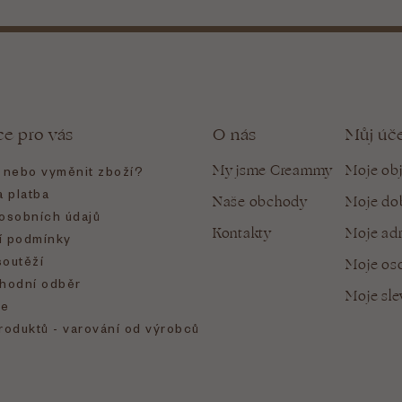
ce pro vás
O nás
Můj úč
My jsme Creammy
Moje ob
t nebo vyměnit zboží?
 platba
Naše obchody
Moje do
osobních údajů
Kontakty
Moje ad
 podmínky
soutěží
Moje oso
hodní odběr
Moje sl
e
roduktů - varování od výrobců