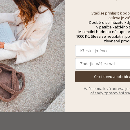
Stačí se přihlásit k o
a sleva je va
Z odběru se můžete kdy
v patičce každého z
Minimální hodnota nákupu pro
1000 Kč. Sleva se neuplatní, po
zlevněné prod
Chci slevu a odebír
Vaše e-mailová adresa je 
Zásady zpracování os