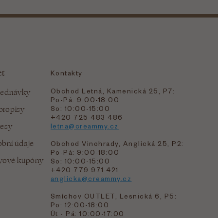
et
Kontakty
Obchod Letná, Kamenická 25, P7:
jednávky
Po-Pá: 9:00-18:00
bropisy
So: 10:00-15:00
+420 725 483 486
resy
letna@creammy.cz
bní údaje
Obchod Vinohrady, Anglická 25, P2:
Po-Pá: 9:00-18:00
evové kupóny
So: 10:00-15:00
+420 779 971 421
anglicka@creammy.cz
Smíchov OUTLET, Lesnická 6, P5:
Po: 12:00-18:00
Út - Pá: 10:00-17:00