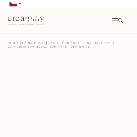
Přejít
na
obsah
NÁKU
KOŠÍ
Close
DOMŮ
CELÁ NABÍDKA
ŽENY
OBLEČENÍ
TOPY, TRIKA, HALENKY
GAI+LISVA ZAVINOVACÍ TOP ANNE - OFF WHITE