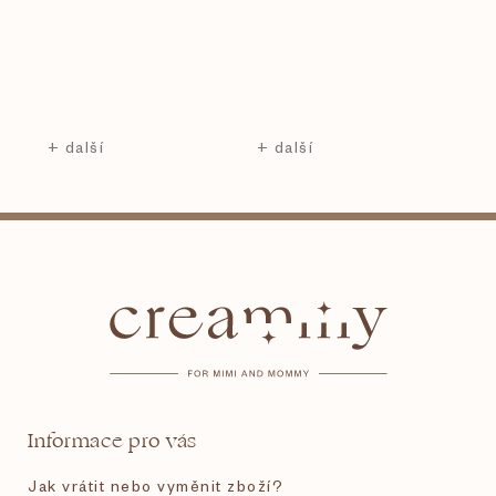
Z
á
p
a
t
Informace pro vás
í
Jak vrátit nebo vyměnit zboží?