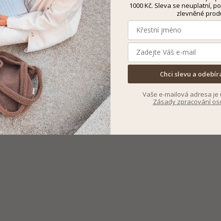
1000 Kč. Sleva se neuplatní, po
zlevněné prod
Chci slevu a odebír
Vaše e-mailová adresa je 
Zásady zpracování os