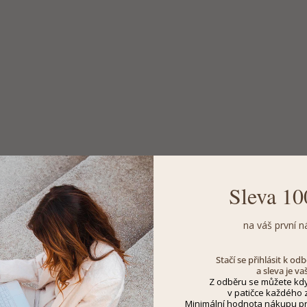
Sleva 10
na váš první n
Stačí se přihlásit k o
a sleva je va
Z odběru se můžete kdy
v patičce každého z
Minimální hodnota nákupu pro