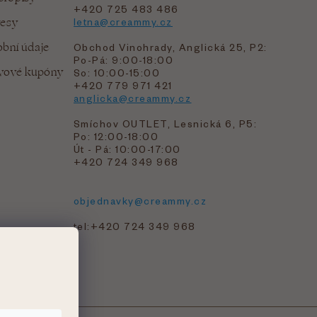
+420 725 483 486
resy
letna@creammy.cz
bní údaje
Obchod Vinohrady, Anglická 25, P2:
Po-Pá: 9:00-18:00
evové kupóny
So: 10:00-15:00
+420 779 971 421
anglicka@creammy.cz
Smíchov OUTLET, Lesnická 6, P5:
Po: 12:00-18:00
Út - Pá: 10:00-17:00
+420 724 349 968
objednavky@creammy.cz
tel:+420 724 349 968