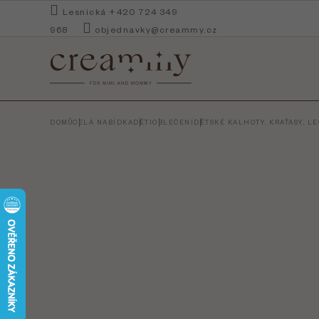
Přejít
Lesnická +420 724 349
na
968
objednavky@creammy.cz
obsah
DOMŮ
CELÁ NABÍDKA
DĚTI
OBLEČENÍ
DĚTSKÉ KALHOTY, KRAŤASY, L