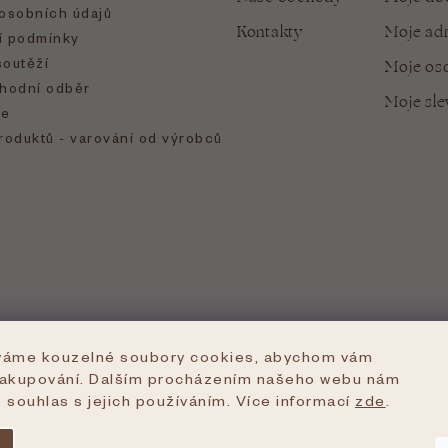
osobních údajů
Kontakty
Moje ad
 podmínky
soutěží
Moje oso
hodní odběr
Moje sl
e
roduktů - varování od výrobců
íváme kouzelné soubory cookies, abychom vám
nakupování. Dalším procházením našeho webu nám
e souhlas s jejich používáním. Více informací
zde
.