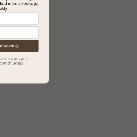
kud máte v košíku již
ukty.
at novinky
u nás v bezpečí.
obních údajů