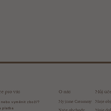
ce pro vás
O nás
Můj úč
My jsme Creammy
Moje ob
t nebo vyměnit zboží?
 platba
Naše obchody
Moje do