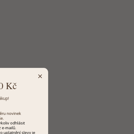
0 Kč
ákup!
dběru novinek
še.
koliv odhlásit
 e-mailů.
 uplatnění slevy je