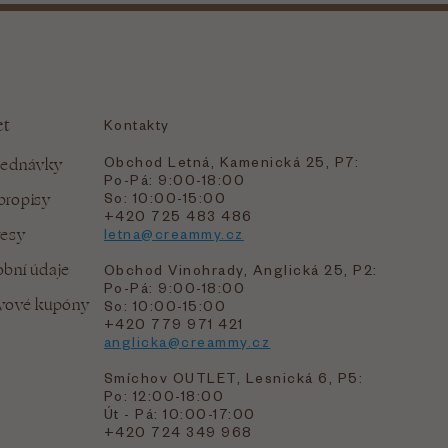
et
Kontakty
Obchod Letná, Kamenická 25, P7:
jednávky
Po-Pá: 9:00-18:00
bropisy
So: 10:00-15:00
+420 725 483 486
resy
letna@creammy.cz
bní údaje
Obchod Vinohrady, Anglická 25, P2:
Po-Pá: 9:00-18:00
evové kupóny
So: 10:00-15:00
+420 779 971 421
anglicka@creammy.cz
Smíchov OUTLET, Lesnická 6, P5:
Po: 12:00-18:00
Út - Pá: 10:00-17:00
+420 724 349 968