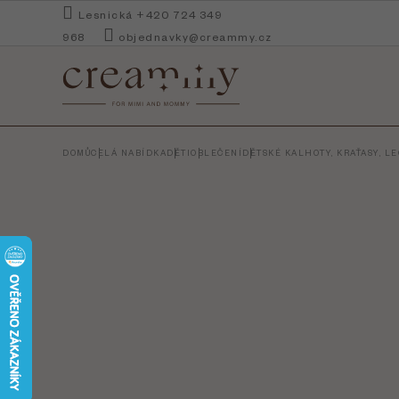
Přejít
Lesnická +420 724 349
na
968
objednavky@creammy.cz
obsah
DOMŮ
CELÁ NABÍDKA
DĚTI
OBLEČENÍ
DĚTSKÉ KALHOTY, KRAŤASY, L