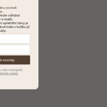
dběru novinek
še.
koliv odhlásit
 e-mailů.
 uplatnění slevy je
kud máte v košíku již
ukty.
at novinky
u nás v bezpečí.
obních údajů