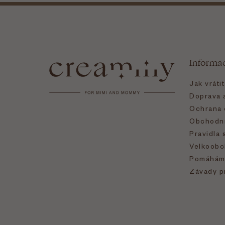
Z
á
Informa
p
Jak vráti
a
Doprava a
Ochrana 
t
Obchodní
Pravidla 
í
Velkoobc
Pomáhám
Závady p