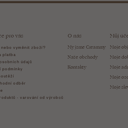
ce pro vás
O nás
Můj úč
My jsme Creammy
Moje ob
t nebo vyměnit zboží?
 platba
Naše obchody
Moje do
osobních údajů
Kontakty
Moje ad
 podmínky
soutěží
Moje oso
hodní odběr
Moje sl
e
roduktů - varování od výrobců