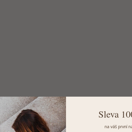
Sleva 10
na váš první n