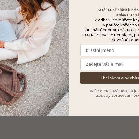
Stačí se přihlásit k o
a sleva je va
Z odběru se můžete kdy
v patičce každého z
Minimální hodnota nákupu pro
1000 Kč. Sleva se neuplatní, po
zlevněné prod
Chci slevu a odebír
Vaše e-mailová adresa je 
Zásady zpracování os