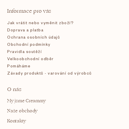
t
Informace pro vás
í
Jak vrátit nebo vyměnit zboží?
Doprava a platba
Ochrana osobních údajů
Obchodní podmínky
Pravidla soutěží
Velkoobchodní odběr
Pomáháme
Závady produktů - varování od výrobců
O nás
My jsme Creammy
Naše obchody
Kontakty