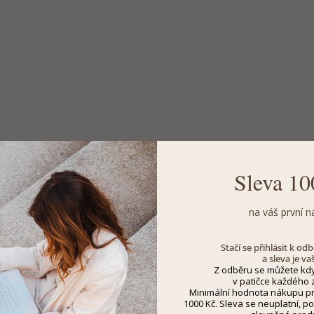
Sleva 10
na váš první n
Stačí se přihlásit k o
a sleva je va
Z odběru se můžete kdy
v patičce každého z
Minimální hodnota nákupu pro
1000 Kč. Sleva se neuplatní, po