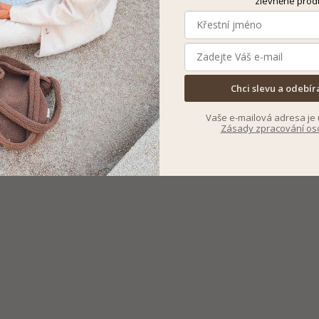
zlevněné prod
Chci slevu a odebír
Vaše e-mailová adresa je 
Zásady zpracování os