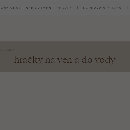
JAK VRÁTIT NEBO VYMĚNIT ZBOŽÍ?
DOPRAVA A PLATBA
 DO VODY
hračky na ven a do vody