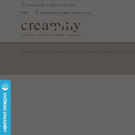
Přejít
Lesnická +420 724 349
na
968
objednavky@creammy.cz
obsah
DOMŮ
CELÁ NABÍDKA
HRAČKY
KLASICKÉ HRAČKY
HRAČKY NA VEN A