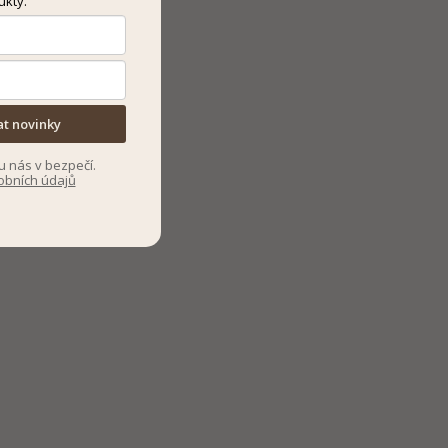
ukty.
at novinky
u nás v bezpečí.
obních údajů