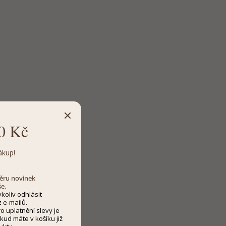
0 Kč
ákup!
dběru novinek
še.
koliv odhlásit
 e-mailů.
 uplatnění slevy je
kud máte v košíku již