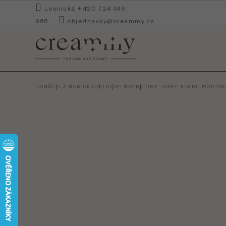
Přejít
Lesnická +420 724 349
na
968
objednavky@creammy.cz
obsah
DOMŮ
CELÁ NABÍDKA
DĚTI
DOPLŇKY
BATOHY, TAŠKY, KUFRY, POUZD