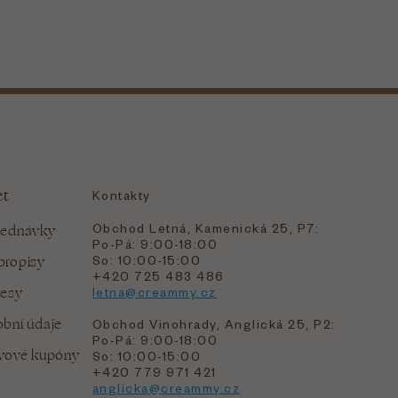
et
Kontakty
Obchod Letná, Kamenická 25, P7:
jednávky
Po-Pá: 9:00-18:00
bropisy
So: 10:00-15:00
+420 725 483 486
resy
letna@creammy.cz
bní údaje
Obchod Vinohrady, Anglická 25, P2:
Po-Pá: 9:00-18:00
evové kupóny
So: 10:00-15:00
+420 779 971 421
anglicka@creammy.cz