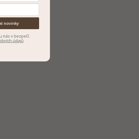
at novinky
u nás v bezpečí.
obních údajů