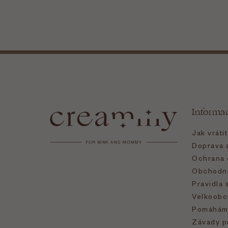
Z
á
Informa
p
Jak vráti
a
Doprava a
Ochrana 
t
Obchodní
Pravidla 
í
Velkoobc
Pomáhám
Závady p