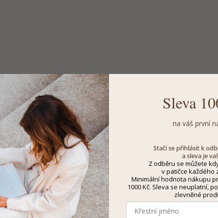
Sleva 10
na váš první n
Stačí se přihlásit k o
a sleva je va
Z odběru se můžete kdy
v patičce každého z
Minimální hodnota nákupu pro
1000 Kč. Sleva se neuplatní, po
zlevněné prod