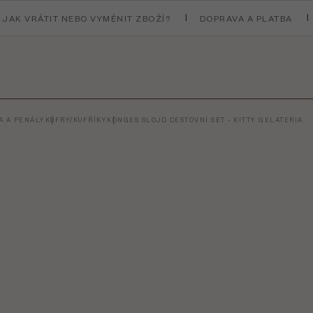
JAK VRÁTIT NEBO VYMĚNIT ZBOŽÍ?
DOPRAVA A PLATBA
RA A PENÁLY
KUFRY/KUFŘÍKY
KONGES SLOJD CESTOVNÍ SET - KITTY GELATERIA