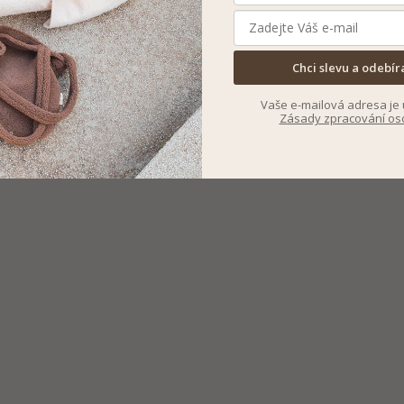
Chci slevu a odebír
Vaše e-mailová adresa je 
Zásady zpracování os