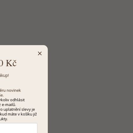
0 Kč
ákup!
dběru novinek
še.
koliv odhlásit
 e-mailů.
 uplatnění slevy je
kud máte v košíku již
ukty.