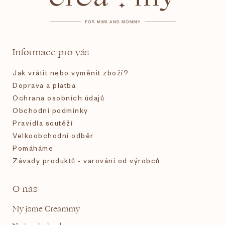
p
a
t
Informace pro vás
í
Jak vrátit nebo vyměnit zboží?
Doprava a platba
Ochrana osobních údajů
Obchodní podmínky
Pravidla soutěží
Velkoobchodní odběr
Pomáháme
Závady produktů - varování od výrobců
O nás
My jsme Creammy