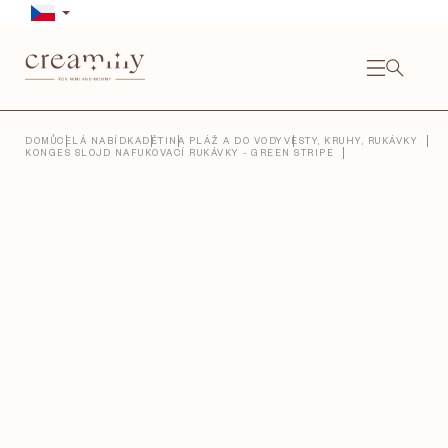
Přejít
na
obsah
NÁKU
KOŠÍ
Close
DOMŮ
CELÁ NABÍDKA
DĚTI
NA PLÁŽ A DO VODY
VESTY, KRUHY, RUKÁVKY
KONGES SLOJD NAFUKOVACÍ RUKÁVKY - GREEN STRIPE