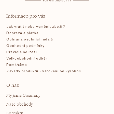
a
t
Informace pro vás
í
Jak vrátit nebo vyměnit zboží?
Doprava a platba
Ochrana osobních údajů
Obchodní podmínky
Pravidla soutěží
Velkoobchodní odběr
Pomáháme
Závady produktů - varování od výrobců
O nás
My jsme Creammy
Naše obchody
Kontakty