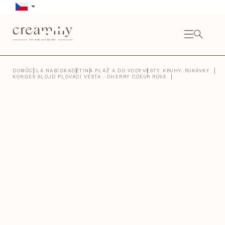
Přejít
na
obsah
NÁKU
KOŠÍ
Close
DOMŮ
CELÁ NABÍDKA
DĚTI
NA PLÁŽ A DO VODY
VESTY, KRUHY, RUKÁVKY
KONGES SLOJD PLOVACÍ VESTA - CHERRY COEUR ROSE