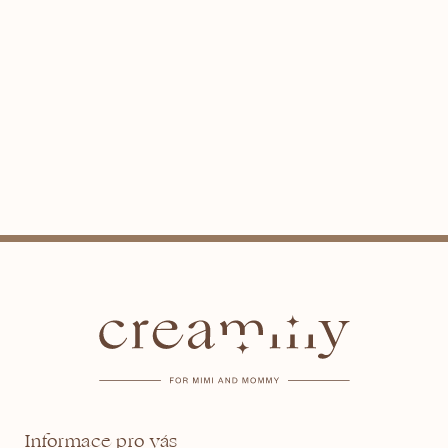
Z
á
p
a
t
Informace pro vás