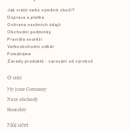
í
Jak vrátit nebo vyměnit zboží?
Doprava a platba
Ochrana osobních údajů
Obchodní podmínky
Pravidla soutěží
Velkoobchodní odběr
Pomáháme
Závady produktů - varování od výrobců
O nás
My jsme Creammy
Naše obchody
Kontakty
Můj účet