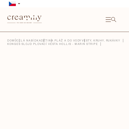
Přejít
na
obsah
NÁKU
KOŠÍ
Close
DOMŮ
CELÁ NABÍDKA
DĚTI
NA PLÁŽ A DO VODY
VESTY, KRUHY, RUKÁVKY
KONGES SLOJD PLOVACÍ VESTA HOLLIS - MARIN STRIPE