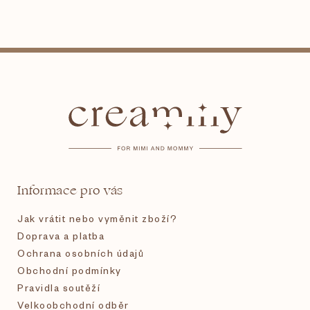
Z
á
p
a
t
Informace pro vás
í
Jak vrátit nebo vyměnit zboží?
Doprava a platba
Ochrana osobních údajů
Obchodní podmínky
Pravidla soutěží
Velkoobchodní odběr