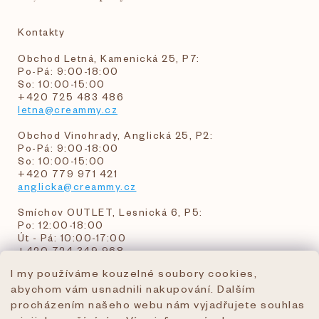
Kontakty
Obchod Letná, Kamenická 25, P7:
Po-Pá: 9:00-18:00
So: 10:00-15:00
+420 725 483 486
letna@creammy.cz
Obchod Vinohrady, Anglická 25, P2:
Po-Pá: 9:00-18:00
So: 10:00-15:00
+420 779 971 421
anglicka@creammy.cz
Smíchov OUTLET, Lesnická 6, P5:
Po: 12:00-18:00
Út - Pá: 10:00-17:00
+420 724 349 968
I my používáme kouzelné soubory cookies,
abychom vám usnadnili nakupování. Dalším
objednavky@creammy.cz
procházením našeho webu nám vyjadřujete souhlas
tel:+420 724 349 968