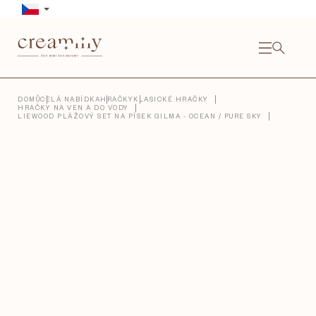
Přejít
na
obsah
NÁKU
KOŠÍ
Close
DOMŮ
CELÁ NABÍDKA
HRAČKY
KLASICKÉ HRAČKY
HRAČKY NA VEN A DO VODY
LIEWOOD PLÁŽOVÝ SET NA PÍSEK GILMA - OCEAN / PURE SKY