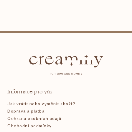
Z
á
p
a
t
Informace pro vás
í
Jak vrátit nebo vyměnit zboží?
Doprava a platba
Ochrana osobních údajů
Obchodní podmínky