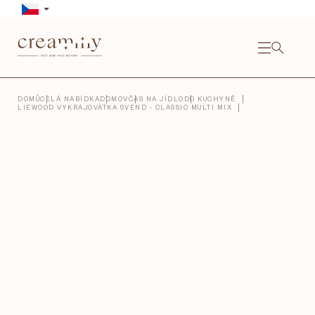
Přejít
na
obsah
NÁKU
KOŠÍ
Close
DOMŮ
CELÁ NABÍDKA
DOMOV
ČAS NA JÍDLO
DO KUCHYNĚ
LIEWOOD VYKRAJOVÁTKA SVEND - CLASSIC MULTI MIX