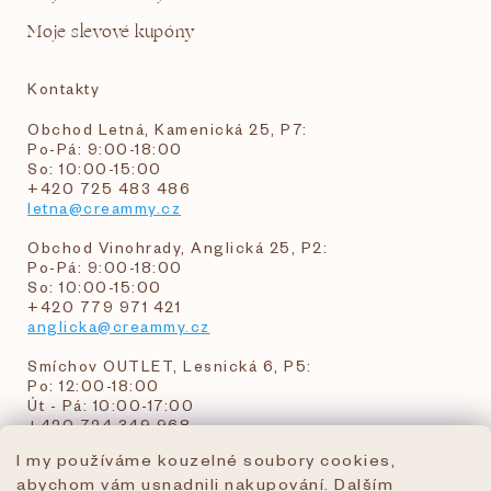
Moje slevové kupóny
Kontakty
Obchod Letná, Kamenická 25, P7:
Po-Pá: 9:00-18:00
So: 10:00-15:00
+420 725 483 486
letna@creammy.cz
Obchod Vinohrady, Anglická 25, P2:
Po-Pá: 9:00-18:00
So: 10:00-15:00
+420 779 971 421
anglicka@creammy.cz
Smíchov OUTLET, Lesnická 6, P5:
Po: 12:00-18:00
Út - Pá: 10:00-17:00
+420 724 349 968
I my používáme kouzelné soubory cookies,
abychom vám usnadnili nakupování. Dalším
objednavky@creammy.cz