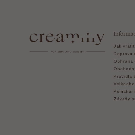
Z
á
Informa
p
Jak vráti
a
Doprava a
Ochrana 
t
Obchodní
Pravidla 
í
Velkoobc
Pomáhám
Závady p