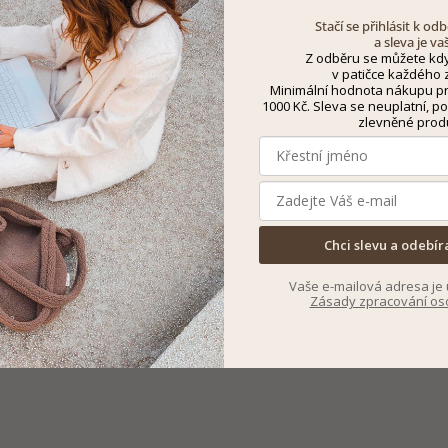
Stačí se přihlásit k o
a sleva je va
Z odběru se můžete kdy
v patičce každého z
Minimální hodnota nákupu pro
1000 Kč. Sleva se neuplatní, po
zlevněné prod
Chci slevu a odebír
Vaše e-mailová adresa je 
Zásady zpracování os