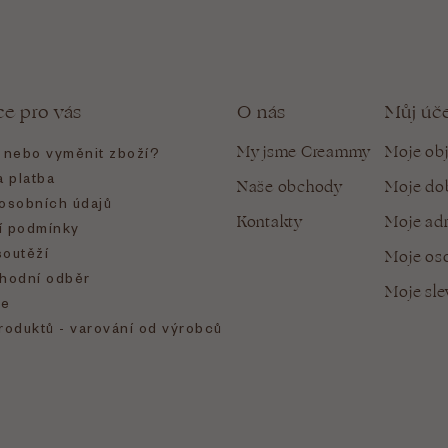
ce pro vás
O nás
Můj úč
My jsme Creammy
Moje ob
t nebo vyměnit zboží?
 platba
Naše obchody
Moje do
osobních údajů
Kontakty
Moje ad
 podmínky
soutěží
Moje oso
hodní odběr
Moje sl
e
roduktů - varování od výrobců