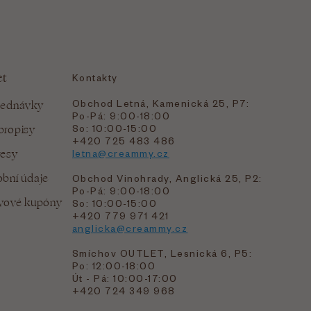
et
Kontakty
Obchod Letná, Kamenická 25, P7:
jednávky
Po-Pá: 9:00-18:00
bropisy
So: 10:00-15:00
+420 725 483 486
resy
letna@creammy.cz
bní údaje
Obchod Vinohrady, Anglická 25, P2:
Po-Pá: 9:00-18:00
evové kupóny
So: 10:00-15:00
+420 779 971 421
anglicka@creammy.cz
Smíchov OUTLET, Lesnická 6, P5:
Po: 12:00-18:00
Út - Pá: 10:00-17:00
+420 724 349 968