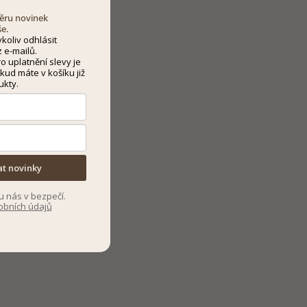
dběru novinek
še.
koliv odhlásit
 e-mailů.
 uplatnění slevy je
kud máte v košíku již
ukty.
at novinky
u nás v bezpečí.
obních údajů