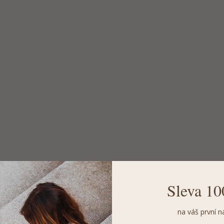
Sleva 10
na váš první n