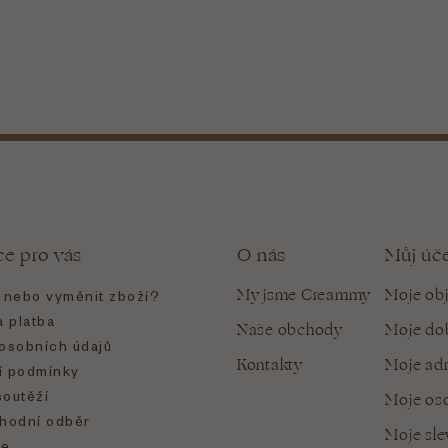
ce pro vás
O nás
Můj úč
My jsme Creammy
Moje ob
t nebo vyměnit zboží?
 platba
Naše obchody
Moje do
osobních údajů
Kontakty
Moje ad
 podmínky
soutěží
Moje oso
hodní odběr
Moje sl
e