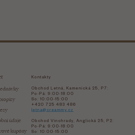
et
Kontakty
Obchod Letná, Kamenická 25, P7:
jednávky
Po-Pá: 9:00-18:00
bropisy
So: 10:00-15:00
+420 725 483 486
resy
letna@creammy.cz
bní údaje
Obchod Vinohrady, Anglická 25, P2:
Po-Pá: 9:00-18:00
evové kupóny
So: 10:00-15:00