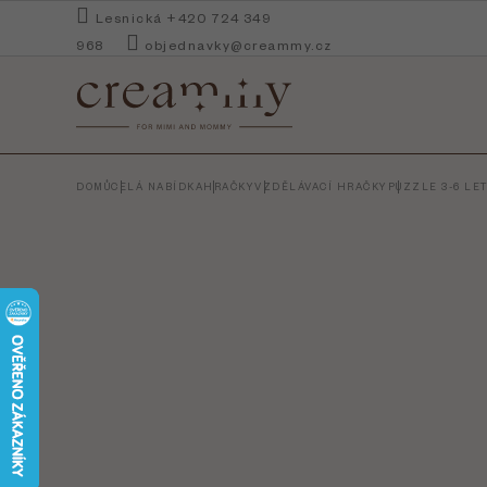
Přejít
Lesnická +420 724 349
na
968
objednavky@creammy.cz
obsah
DOMŮ
CELÁ NABÍDKA
HRAČKY
VZDĚLÁVACÍ HRAČKY
PUZZLE 3-6 LE