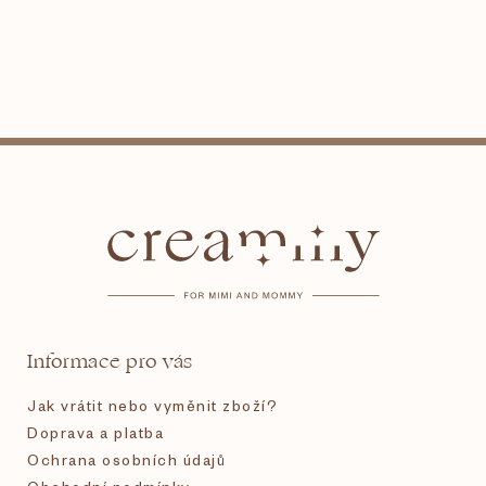
Z
á
p
a
t
Informace pro vás
í
Jak vrátit nebo vyměnit zboží?
Doprava a platba
Ochrana osobních údajů