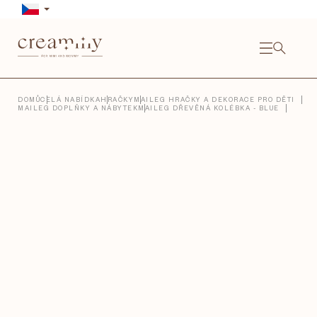
Přejít
na
obsah
NÁKU
KOŠÍ
Close
DOMŮ
CELÁ NABÍDKA
HRAČKY
MAILEG HRAČKY A DEKORACE PRO DĚTI
MAILEG DOPLŇKY A NÁBYTEK
MAILEG DŘEVĚNÁ KOLÉBKA - BLUE