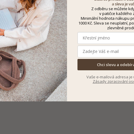
a sleva je va
Z odběru se můžete kdy
v patičce každého z
Minimální hodnota nákupu pro
1000 Kč. Sleva se neuplatní, po
zlevněné prod
Chci slevu a odebír
Vaše e-mailová adresa je 
Zásady zpracování os