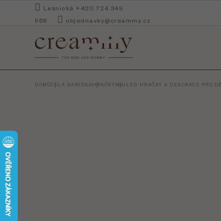
Přejít
Lesnická +420 724 349
na
968
objednavky@creammy.cz
obsah
DOMŮ
CELÁ NABÍDKA
HRAČKY
MAILEG HRAČKY A DEKORACE PRO DĚ