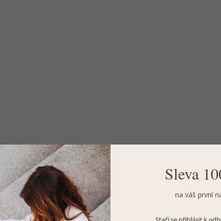
Sleva 10
na váš první n
Stačí se přihlásit k o