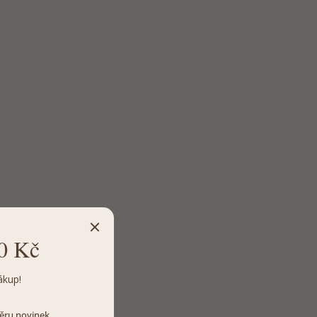
0 Kč
ákup!
dběru novinek