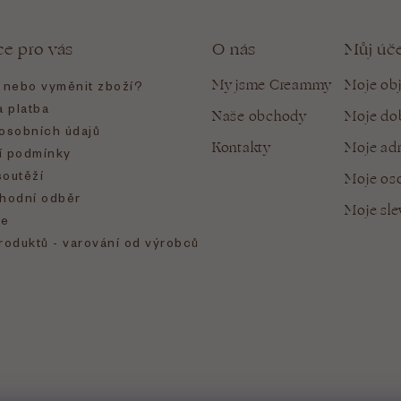
ce pro vás
O nás
Můj úč
My jsme Creammy
Moje ob
t nebo vyměnit zboží?
 platba
Naše obchody
Moje do
osobních údajů
Kontakty
Moje ad
 podmínky
soutěží
Moje oso
hodní odběr
Moje sl
e
roduktů - varování od výrobců