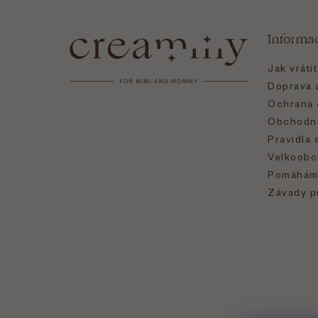
á
Informa
p
Jak vráti
a
Doprava a
Ochrana 
t
Obchodní
Pravidla 
í
Velkoobc
Pomáhám
Závady p