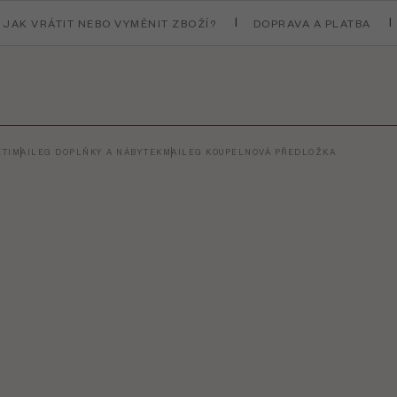
JAK VRÁTIT NEBO VYMĚNIT ZBOŽÍ?
DOPRAVA A PLATBA
TI
MAILEG DOPLŇKY A NÁBYTEK
MAILEG KOUPELNOVÁ PŘEDLOŽKA