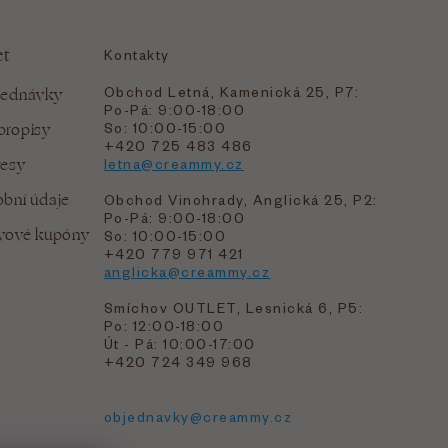
et
Kontakty
Obchod Letná, Kamenická 25, P7:
jednávky
Po-Pá: 9:00-18:00
bropisy
So: 10:00-15:00
+420 725 483 486
resy
letna@creammy.cz
bní údaje
Obchod Vinohrady, Anglická 25, P2:
Po-Pá: 9:00-18:00
evové kupóny
So: 10:00-15:00
+420 779 971 421
anglicka@creammy.cz
Smíchov OUTLET, Lesnická 6, P5:
Po: 12:00-18:00
Út - Pá: 10:00-17:00
+420 724 349 968
objednavky@creammy.cz