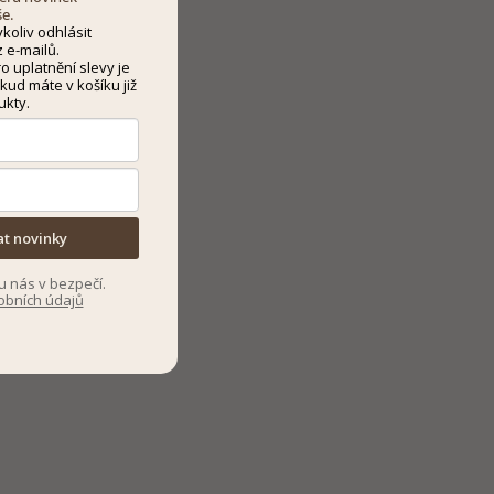
še.
koliv odhlásit
 e-mailů.
 uplatnění slevy je
kud máte v košíku již
ukty.
at novinky
u nás v bezpečí.
obních údajů