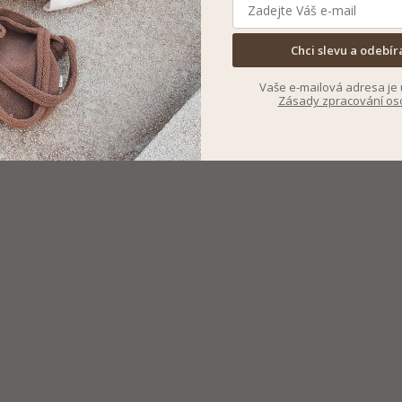
Chci slevu a odebír
Vaše e-mailová adresa je 
Zásady zpracování os