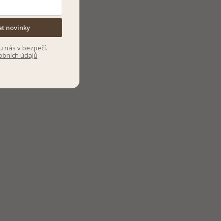
at novinky
u nás v bezpečí.
obních údajů