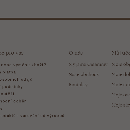
ce pro vás
O nás
Můj úč
My jsme Creammy
Moje ob
t nebo vyměnit zboží?
 platba
Naše obchody
Moje do
osobních údajů
Kontakty
Moje ad
 podmínky
soutěží
Moje oso
hodní odběr
Moje sl
e
roduktů - varování od výrobců