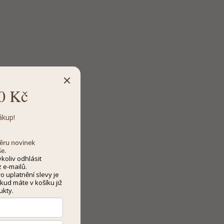
0 Kč
ákup!
dběru novinek
še.
koliv odhlásit
 e-mailů.
 uplatnění slevy je
kud máte v košíku již
ukty.