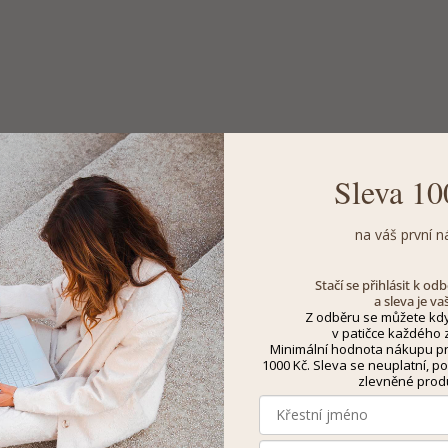
Sleva 10
na váš první n
Stačí se přihlásit k o
a sleva je va
Z odběru se můžete kdy
v patičce každého z
Minimální hodnota nákupu pro
1000 Kč. Sleva se neuplatní, po
zlevněné prod