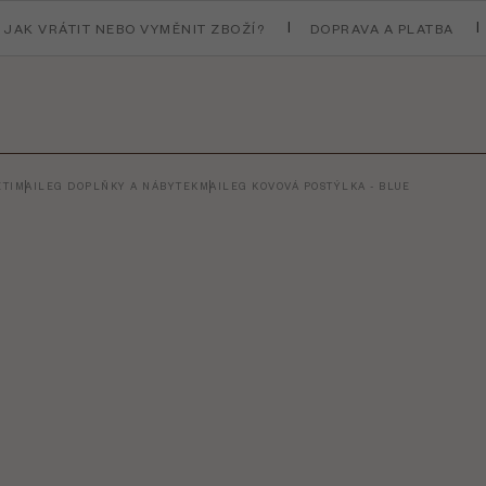
JAK VRÁTIT NEBO VYMĚNIT ZBOŽÍ?
DOPRAVA A PLATBA
TI
MAILEG DOPLŇKY A NÁBYTEK
MAILEG KOVOVÁ POSTÝLKA - BLUE