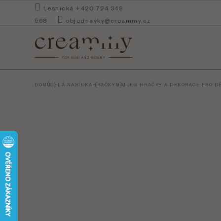
Přejít
Lesnická +420 724 349
na
968
objednavky@creammy.cz
obsah
DOMŮ
CELÁ NABÍDKA
HRAČKY
MAILEG HRAČKY A DEKORACE PRO DĚ