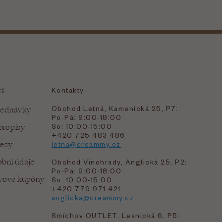
et
Kontakty
Obchod Letná, Kamenická 25, P7:
jednávky
Po-Pá: 9:00-18:00
bropisy
So: 10:00-15:00
+420 725 483 486
resy
letna@creammy.cz
bní údaje
Obchod Vinohrady, Anglická 25, P2:
Po-Pá: 9:00-18:00
evové kupóny
So: 10:00-15:00
+420 779 971 421
anglicka@creammy.cz
Smíchov OUTLET, Lesnická 6, P5: