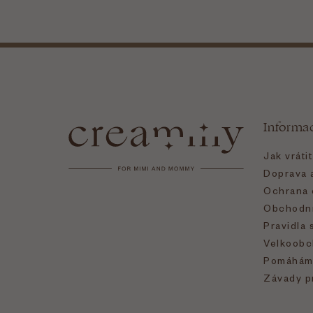
Z
á
Informa
p
Jak vráti
a
Doprava a
Ochrana 
t
Obchodní
Pravidla 
í
Velkoobc
Pomáhám
Závady p