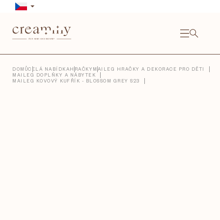
Přejít
na
obsah
NÁKU
KOŠÍ
Close
DOMŮ
CELÁ NABÍDKA
HRAČKY
MAILEG HRAČKY A DEKORACE PRO DĚTI
MAILEG DOPLŇKY A NÁBYTEK
MAILEG KOVOVÝ KUFŘÍK - BLOSSOM GREY S23