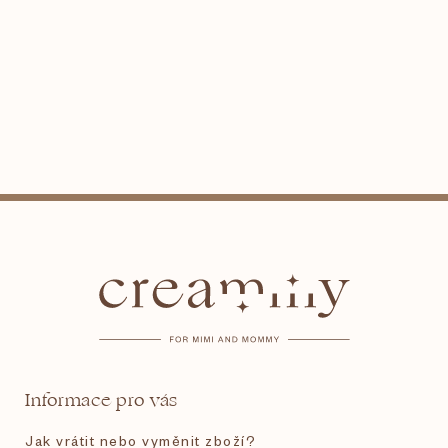
Z
á
p
a
t
Informace pro vás
í
Jak vrátit nebo vyměnit zboží?