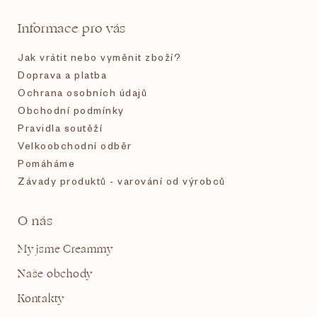
t
Informace pro vás
í
Jak vrátit nebo vyměnit zboží?
Doprava a platba
Ochrana osobních údajů
Obchodní podmínky
Pravidla soutěží
Velkoobchodní odběr
Pomáháme
Závady produktů - varování od výrobců
O nás
My jsme Creammy
Naše obchody
Kontakty