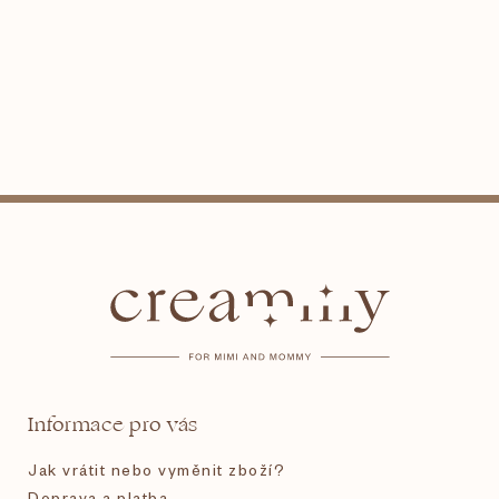
Z
á
p
a
t
Informace pro vás
í
Jak vrátit nebo vyměnit zboží?
Doprava a platba