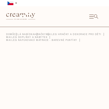
Přejít
na
obsah
NÁKU
KOŠÍ
Close
DOMŮ
CELÁ NABÍDKA
HRAČKY
MAILEG HRAČKY A DEKORACE PRO DĚTI
MAILEG DOPLŇKY A NÁBYTEK
MAILEG NAFUKOVACÍ MATRACE - BAREVNÉ PUNTÍKY