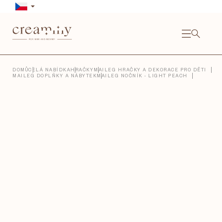
Přejít
na
obsah
NÁKU
KOŠÍ
Close
DOMŮ
CELÁ NABÍDKA
HRAČKY
MAILEG HRAČKY A DEKORACE PRO DĚTI
MAILEG DOPLŇKY A NÁBYTEK
MAILEG NOČNÍK - LIGHT PEACH