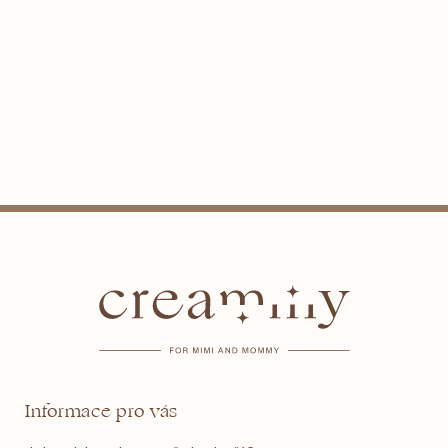
Z
á
p
a
t
Informace pro vás
í