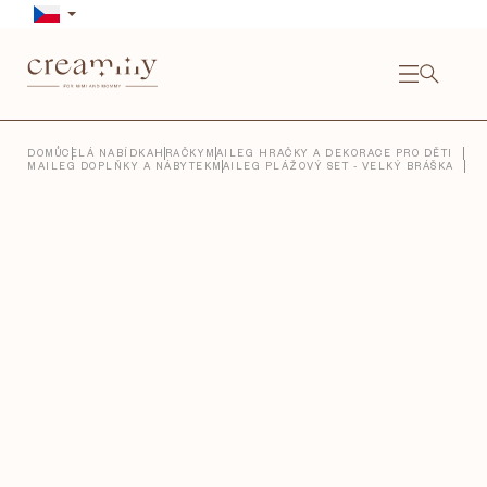
Přejít
na
obsah
NÁKU
KOŠÍ
Close
DOMŮ
CELÁ NABÍDKA
HRAČKY
MAILEG HRAČKY A DEKORACE PRO DĚTI
MAILEG DOPLŇKY A NÁBYTEK
MAILEG PLÁŽOVÝ SET - VELKÝ BRÁŠKA