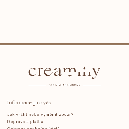
Z
á
p
a
t
Informace pro vás
í
Jak vrátit nebo vyměnit zboží?
Doprava a platba
Ochrana osobních údajů