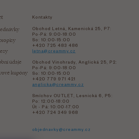
et
Kontakty
Obchod Letná, Kamenická 25, P7:
jednávky
Po-Pá: 9:00-18:00
bropisy
So: 10:00-15:00
+420 725 483 486
resy
letna@creammy.cz
bní údaje
Obchod Vinohrady, Anglická 25, P2:
Po-Pá: 9:00-18:00
evové kupóny
So: 10:00-15:00
+420 779 971 421
anglicka@creammy.cz
Smíchov OUTLET, Lesnická 6, P5:
Po: 12:00-18:00
Út - Pá: 10:00-17:00
+420 724 349 968
objednavky@creammy.cz