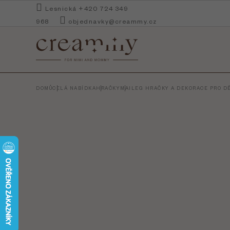
Přejít
Lesnická +420 724 349
na
968
objednavky@creammy.cz
obsah
DOMŮ
CELÁ NABÍDKA
HRAČKY
MAILEG HRAČKY A DEKORACE PRO DĚ