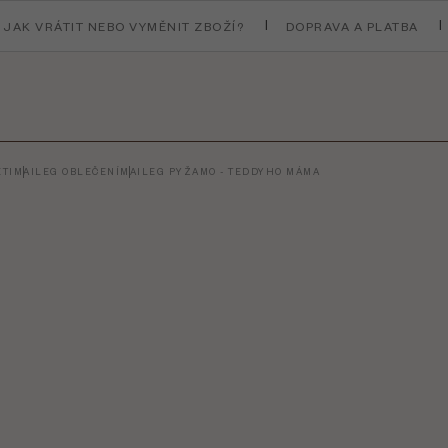
JAK VRÁTIT NEBO VYMĚNIT ZBOŽÍ?
DOPRAVA A PLATBA
TI
MAILEG OBLEČENÍ
MAILEG PYŽAMO - TEDDYHO MÁMA