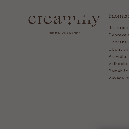
á
Informa
p
Jak vráti
a
Doprava a
Ochrana 
t
Obchodní
Pravidla 
í
Velkoobc
Pomáhám
Závady p