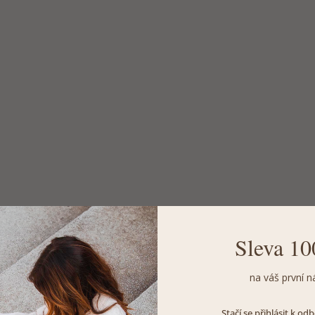
Sleva 10
na váš první n
Stačí se přihlásit k o