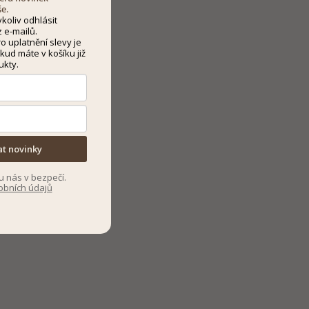
še.
koliv odhlásit
 e-mailů.
 uplatnění slevy je
kud máte v košíku již
ukty.
at novinky
u nás v bezpečí.
obních údajů