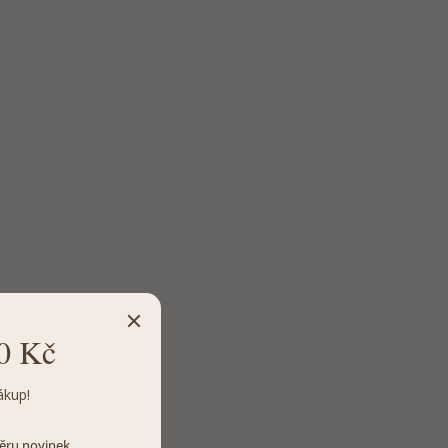
0 Kč
ákup!
dběru novinek