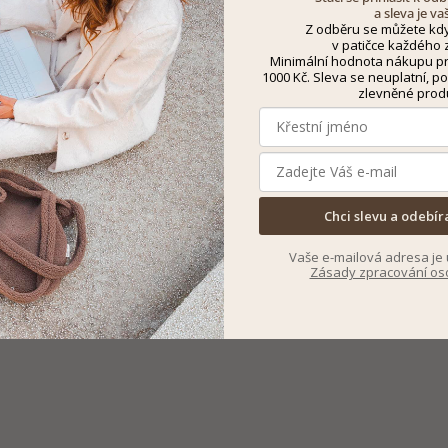
a sleva je va
Z odběru se můžete kdy
v patičce každého z
Minimální hodnota nákupu pro
1000 Kč. Sleva se neuplatní, po
zlevněné prod
Chci slevu a odebír
Vaše e-mailová adresa je 
Zásady zpracování os