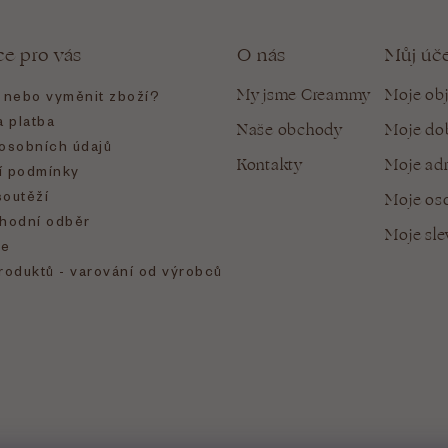
ce pro vás
O nás
Můj úč
My jsme Creammy
Moje ob
t nebo vyměnit zboží?
 platba
Naše obchody
Moje do
osobních údajů
Kontakty
Moje ad
 podmínky
soutěží
Moje oso
hodní odběr
Moje sl
e
roduktů - varování od výrobců