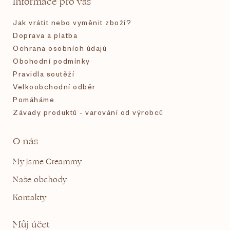
Informace pro vás
í
Jak vrátit nebo vyměnit zboží?
Doprava a platba
Ochrana osobních údajů
Obchodní podmínky
Pravidla soutěží
Velkoobchodní odběr
Pomáháme
Závady produktů - varování od výrobců
O nás
My jsme Creammy
Naše obchody
Kontakty
Můj účet