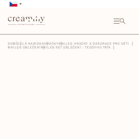
Přejít
na
obsah
NÁKU
KOŠÍ
Close
DOMŮ
CELÁ NABÍDKA
HRAČKY
MAILEG HRAČKY A DEKORACE PRO DĚTI
MAILEG OBLEČENÍ
MAILEG SET OBLEČENÍ - TEDDYHO TÁTA