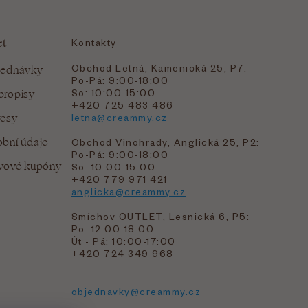
et
Kontakty
Obchod Letná, Kamenická 25, P7:
jednávky
Po-Pá: 9:00-18:00
bropisy
So: 10:00-15:00
+420 725 483 486
resy
letna@creammy.cz
bní údaje
Obchod Vinohrady, Anglická 25, P2:
Po-Pá: 9:00-18:00
evové kupóny
So: 10:00-15:00
+420 779 971 421
anglicka@creammy.cz
Smíchov OUTLET, Lesnická 6, P5:
Po: 12:00-18:00
Út - Pá: 10:00-17:00
+420 724 349 968
objednavky@creammy.cz