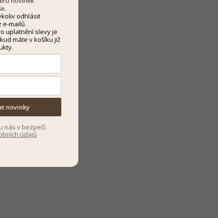
dběru novinek
še.
koliv odhlásit
 e-mailů.
 uplatnění slevy je
kud máte v košíku již
ukty.
at novinky
u nás v bezpečí.
obních údajů