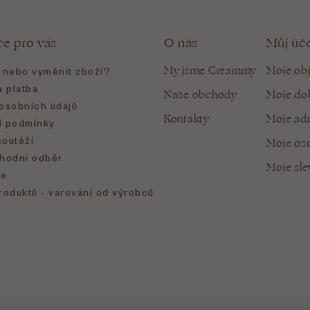
ce pro vás
O nás
Můj úč
My jsme Creammy
Moje ob
t nebo vyměnit zboží?
 platba
Naše obchody
Moje do
osobních údajů
Kontakty
Moje ad
 podmínky
soutěží
Moje oso
hodní odběr
Moje sl
e
roduktů - varování od výrobců