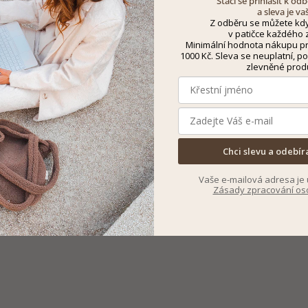
Stačí se přihlásit k o
a sleva je va
Z odběru se můžete kdy
v patičce každého z
Minimální hodnota nákupu pro
1000 Kč. Sleva se neuplatní, po
zlevněné prod
Chci slevu a odebír
Vaše e-mailová adresa je 
Zásady zpracování os