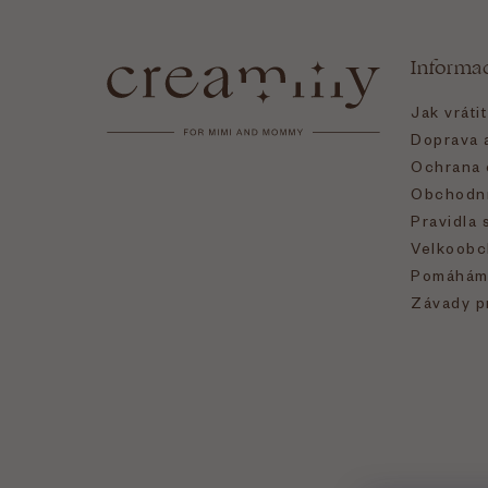
á
Informa
p
Jak vráti
a
Doprava a
Ochrana 
t
Obchodní
Pravidla 
í
Velkoobc
Pomáhám
Závady p