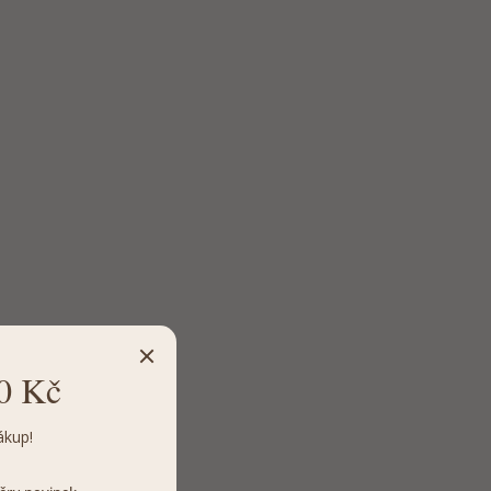
0 Kč
ákup!