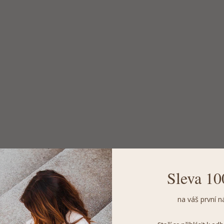
Sleva 10
na váš první n