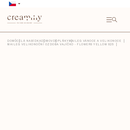
Přejít
na
obsah
NÁKU
KOŠÍ
Close
DOMŮ
CELÁ NABÍDKA
DOMOV
DOPLŇKY
MAILEG VÁNOCE A VELIKONOCE
MAILEG VELIKONOČNÍ OZDOBA VAJÍČKO - FLOWERS YELLOW S25