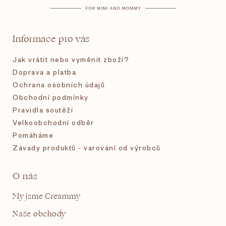
a
t
Informace pro vás
í
Jak vrátit nebo vyměnit zboží?
Doprava a platba
Ochrana osobních údajů
Obchodní podmínky
Pravidla soutěží
Velkoobchodní odběr
Pomáháme
Závady produktů - varování od výrobců
O nás
My jsme Creammy
Naše obchody